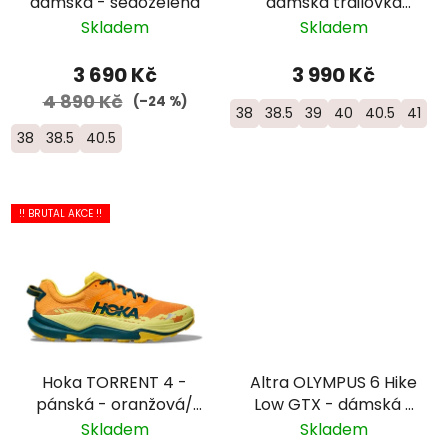
dámská - šedozelená
dámská trailovka
bota do horského
Skladem
Skladem
terénu - 1204781B-431
3 690 Kč
3 990 Kč
4 890 Kč
(–24 %)
38
38.5
39
40
40.5
41
38
38.5
40.5
!! BRUTAL AKCE !!
Hoka TORRENT 4 -
Altra OLYMPUS 6 Hike
pánská - oranžová/
Low GTX - dámská -
žlutá
černá
Skladem
Skladem