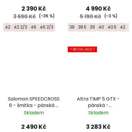
2 390 Kč
4 990 Kč
3 690 Kč
5 190 Kč
(–35 %)
(–3 %)
42
42 2/3
46
46 2/3
38
38.5
39
40
40.5
42
4
!! BRUTAL AKCE !!
Salomon SPEEDCROSS
Altra TIMP 5 GTX -
6 - limitka - pánská -
pánská -
černá/modrá/
černá/oranžová
Skladem
Skladem
červená
2 490 Kč
3 283 Kč