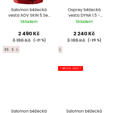
Salomon běžecká
Osprey běžecká
vesta ADV SKIN 5 Set
vesta DYNA 1.5 -
- červená
dámská - šedá
Skladem
Skladem
2 490 Kč
2 240 Kč
3 190 Kč
3 199 Kč
(–21 %)
(–29 %)
XS
S
L
L
!! BRUTAL AKCE !!
Salomon běžecká
Salomon běžecká