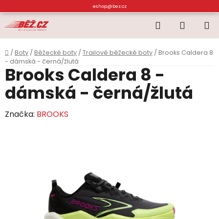
Přejít
eshop@bez.cz
na
Hledat
NÁKUP
obsah
KOŠÍK
Domů
/
Boty
/
Běžecké boty
/
Trailové běžecké boty
/
Brooks Caldera 8
- dámská - černá/žlutá
Brooks Caldera 8 -
dámská - černá/žlutá
Značka:
BROOKS