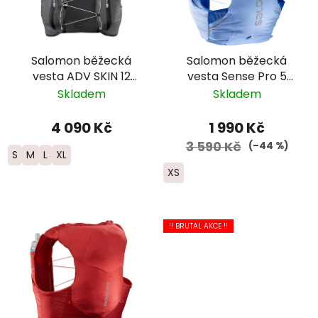
Salomon běžecká
Salomon běžecká
vesta ADV SKIN 12
vesta Sense Pro 5
GRADIENT SET –
Set- dámská-světlé
Skladem
Skladem
černá/šedá
modrá
4 090 Kč
1 990 Kč
3 590 Kč
(–44 %)
S
M
L
XL
XS
!! BRUTAL AKCE !!