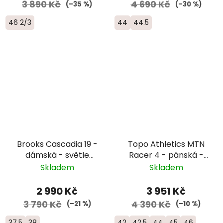
3 890 Kč
4 690 Kč
(–35 %)
(–30 %)
46 2/3
44
44.5
Brooks Cascadia 19 -
Topo Athletics MTN
dámská - světle
Racer 4 - pánská -
modrá
modrá/oranžová
Skladem
Skladem
2 990 Kč
3 951 Kč
3 790 Kč
4 390 Kč
(–21 %)
(–10 %)
37.5
38
42
42.5
44
45
46