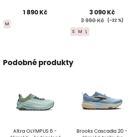
2025
1 890 Kč
3 090 Kč
3 990 Kč
(–22 %)
M
S
M
L
Podobné produkty
Altra OLYMPUS 6 -
Brooks Cascadia 20 -