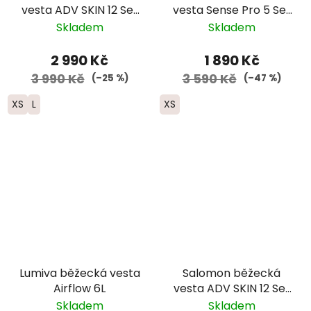
vesta ADV SKIN 12 Set
vesta Sense Pro 5 Set
- černá 2025
- černá
Skladem
Skladem
2 990 Kč
1 890 Kč
3 990 Kč
3 590 Kč
(–25 %)
(–47 %)
XS
L
XS
Lumiva běžecká vesta
Salomon běžecká
Airflow 6L
vesta ADV SKIN 12 Set
- dámská - černá
Skladem
Skladem