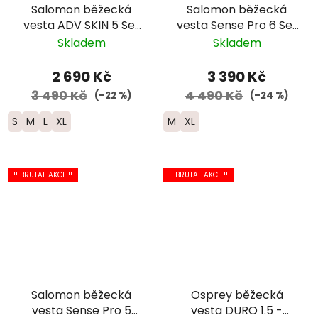
Salomon běžecká
Salomon běžecká
vesta ADV SKIN 5 Set
vesta Sense Pro 6 Set
-černá 2025
- červená/černá
Skladem
Skladem
2 690 Kč
3 390 Kč
3 490 Kč
4 490 Kč
(–22 %)
(–24 %)
S
M
L
XL
M
XL
!! BRUTAL AKCE !!
!! BRUTAL AKCE !!
Salomon běžecká
Osprey běžecká
vesta Sense Pro 5
vesta DURO 1.5 -