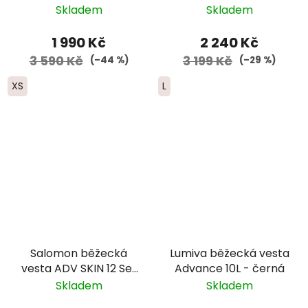
Set- dámská-světlé
modrá
Skladem
Skladem
modrá
1 990 Kč
2 240 Kč
3 590 Kč
3 199 Kč
(–44 %)
(–29 %)
XS
L
Salomon běžecká
Lumiva běžecká vesta
vesta ADV SKIN 12 Set
Advance 10L - černá
- modrá 2025
Skladem
Skladem