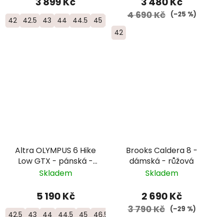
3 899 Kč
3 480 Kč
4 690 Kč
(–25 %)
42
42.5
43
44
44.5
45
46
46.5
42
Altra OLYMPUS 6 Hike
Brooks Caldera 8 -
Low GTX - pánská -
dámská - růžová
šedá/oranžová
Skladem
Skladem
5 190 Kč
2 690 Kč
3 790 Kč
(–29 %)
42.5
43
44
44.5
45
46.5