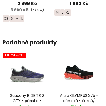
2 999 Kč
1 890 Kč
3 990 Kč
(–24 %)
M
L
XL
XS
S
M
L
Podobné produkty
!! BRUTAL AKCE !!
Saucony RIDE TR 2
Altra OLYMPUS 275 -
GTX - pánská -
dámská - černá/
tmavě modrá/šedá
červená