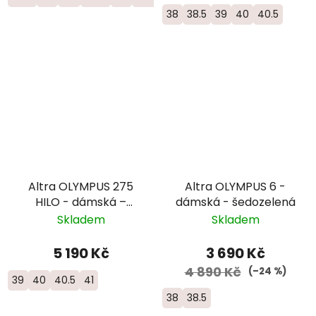
38
38.5
39
40
40.5
Altra OLYMPUS 275
Altra OLYMPUS 6 -
HILO - dámská –
dámská - šedozelená
světle šedá/zelená
Skladem
Skladem
5 190 Kč
3 690 Kč
4 890 Kč
(–24 %)
39
40
40.5
41
38
38.5