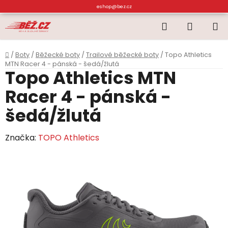
Přejít
eshop@bez.cz
na
Hledat
NÁKUP
obsah
KOŠÍK
Domů
/
Boty
/
Běžecké boty
/
Trailové běžecké boty
/
Topo Athletics
MTN Racer 4 - pánská - šedá/žlutá
Topo Athletics MTN
Racer 4 - pánská -
šedá/žlutá
Značka:
TOPO Athletics