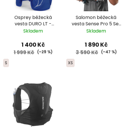
Osprey běžecká
Salomon běžecká
vesta DURO LT -
vesta Sense Pro 5 Set
pánská modrá
- černá
Skladem
Skladem
1 400 Kč
1 890 Kč
1 999 Kč
3 590 Kč
(–29 %)
(–47 %)
S
XS