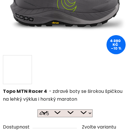
4 390
KČ
–10 %
Topo MTN Racer 4
-
zdravé boty se širokou špičkou
na lehký výklus i horský maraton
Dostupnost
Zvolte variantu