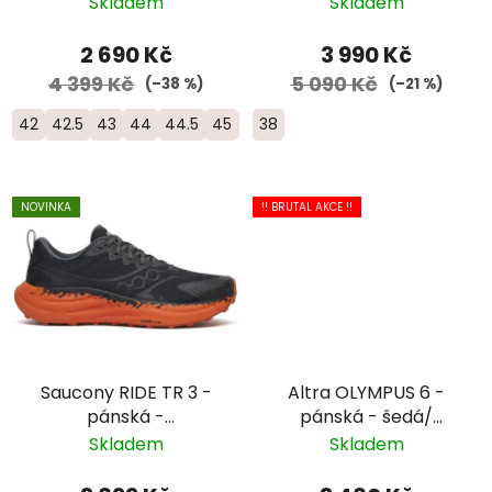
Skladem
Skladem
2 690 Kč
3 990 Kč
4 399 Kč
5 090 Kč
(–38 %)
(–21 %)
42
42.5
43
44
44.5
45
46
38
46.5
NOVINKA
!! BRUTAL AKCE !!
Saucony RIDE TR 3 -
Altra OLYMPUS 6 -
pánská -
pánská - šedá/
černá/oranžová
červená
Skladem
Skladem