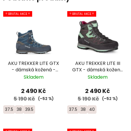
!! BRUTAL AKCE !!
!! BRUTAL AKCE !!
AKU TREKKER LITE GTX
AKU TREKKER LITE III
- dámská kožená -
GTX - dámská kožená
modrá
- černá/šedá
Skladem
Skladem
2 490 Kč
2 490 Kč
5 190 Kč
5 190 Kč
(–52 %)
(–52 %)
37.5
38
39.5
37.5
38
40