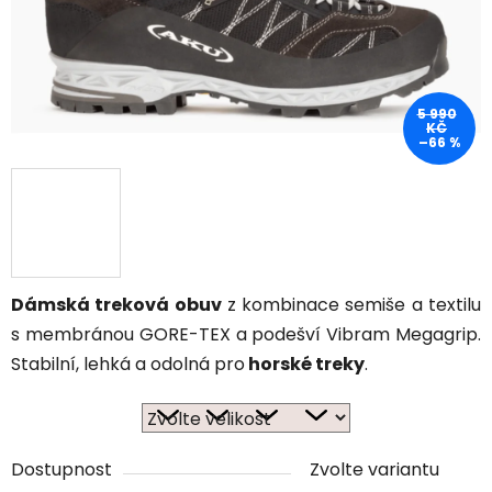
5 990
KČ
–66 %
Dámská treková obuv
z kombinace semiše a textilu
s membránou GORE-TEX a podešví Vibram Megagrip.
Stabilní, lehká a odolná pro
horské treky
.
Dostupnost
Zvolte variantu