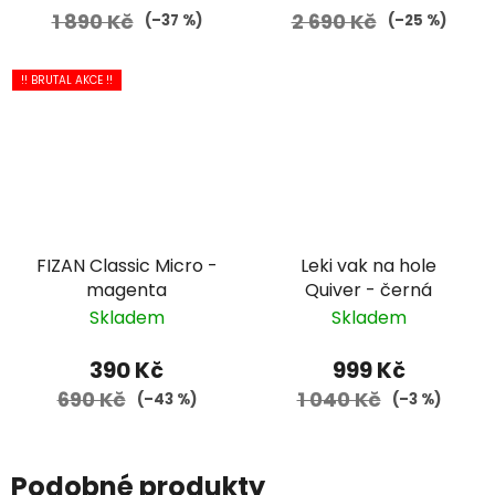
1 890 Kč
2 690 Kč
(–37 %)
(–25 %)
!! BRUTAL AKCE !!
FIZAN Classic Micro -
Leki vak na hole
magenta
Quiver - černá
Skladem
Skladem
390 Kč
999 Kč
690 Kč
1 040 Kč
(–43 %)
(–3 %)
Podobné produkty