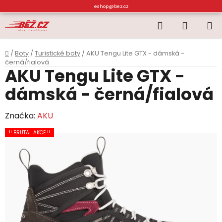
Přejít
eshop@bez.cz
na
Hledat
NÁKUP
obsah
KOŠÍK
Domů
/
Boty
/
Turistické boty
/
AKU Tengu Lite GTX - dámská -
černá/fialová
AKU Tengu Lite GTX -
dámská - černá/fialová
Značka:
AKU
!! BRUTAL AKCE !!