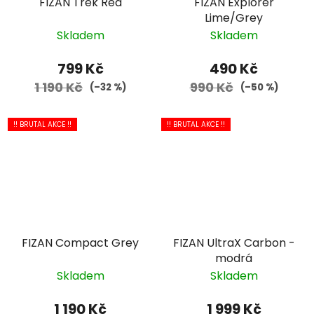
FIZAN Trek Red
FIZAN Explorer
Lime/Grey
Skladem
Skladem
799 Kč
490 Kč
1 190 Kč
990 Kč
(–32 %)
(–50 %)
!! BRUTAL AKCE !!
!! BRUTAL AKCE !!
FIZAN Compact Grey
FIZAN UltraX Carbon -
modrá
Skladem
Skladem
1 190 Kč
1 999 Kč