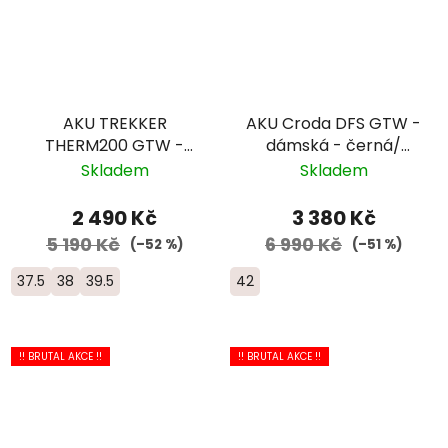
AKU TREKKER
AKU Croda DFS GTW -
THERM200 GTW -
dámská - černá/
dámská - černá/
šedá/modrá
Skladem
Skladem
šedá/fialová
2 490 Kč
3 380 Kč
5 190 Kč
6 990 Kč
(–52 %)
(–51 %)
37.5
38
39.5
42
!! BRUTAL AKCE !!
!! BRUTAL AKCE !!