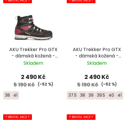
!! BRUTAL AKCE !!
!! BRUTAL AKCE !!
AKU Trekker Pro GTX
AKU Trekker Pro GTX
- dámská kožená -
- dámská kožená -
černá/fialová
šedá/fialová
Skladem
Skladem
2 490 Kč
2 490 Kč
5 190 Kč
5 190 Kč
(–52 %)
(–52 %)
38
41
37.5
38
39
39.5
40
41
!! BRUTAL AKCE !!
!! BRUTAL AKCE !!