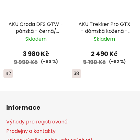
AKU Croda DFS GTW -
AKU Trekker Pro GTX
pánská - černá/
- dámská kožená -
šedá/oranžová
šedá/světle modrá
Skladem
Skladem
3 980 Kč
2 490 Kč
9 990 Kč
5 190 Kč
(–60 %)
(–52 %)
42
38
Z
á
Informace
p
a
Výhody pro registrované
t
Prodejny a kontakty
í