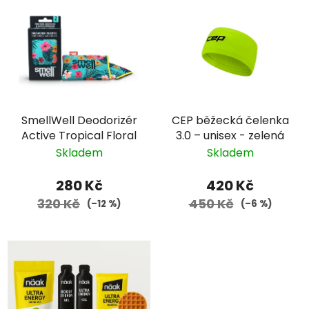
SmellWell Deodorizér
CEP běžecká čelenka
Active Tropical Floral
3.0 – unisex - zelená
Skladem
Skladem
280 Kč
420 Kč
320 Kč
450 Kč
(–12 %)
(–6 %)