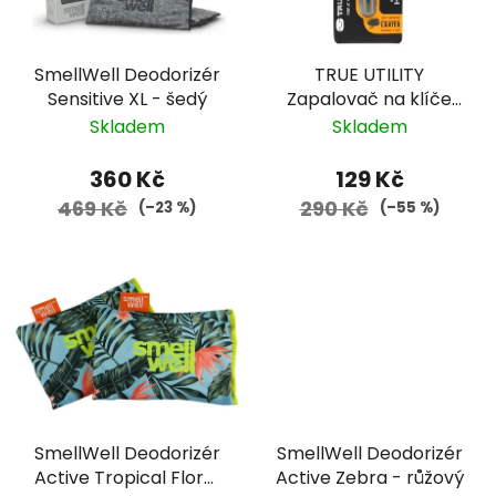
SmellWell Deodorizér
TRUE UTILITY
Sensitive XL - šedý
Zapalovač na klíče
Firestash
Skladem
Skladem
360 Kč
129 Kč
469 Kč
290 Kč
(–23 %)
(–55 %)
SmellWell Deodorizér
SmellWell Deodorizér
Active Tropical Floral
Active Zebra - růžový