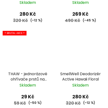
modrý
Skladem
Skladem
280 Kč
269 Kč
320 Kč
490 Kč
(–12 %)
(–45 %)
!! BRUTAL AKCE !!
THAW - jednorázové
SmellWell Deodorizér
ohřívače prstů na
Active Hawaii Floral
nohou - 2 ks
Skladem
Skladem
29 Kč
280 Kč
59 Kč
320 Kč
(–50 %)
(–12 %)