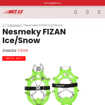
Přejít
eshop@bez.cz
na
Hledat
NÁKUP
obsah
KOŠÍK
Domů
/
Vybavení
/
Nesmeky FIZAN Ice/Snow
Nesmeky FIZAN
Ice/Snow
Značka:
FIZAN
!! BRUTAL AKCE !!