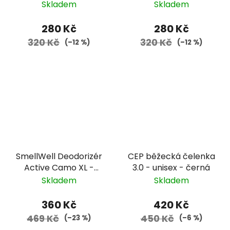
II
Skladem
Skladem
280 Kč
280 Kč
320 Kč
320 Kč
(–12 %)
(–12 %)
SmellWell Deodorizér
CEP běžecká čelenka
Active Camo XL -
3.0 - unisex - černá
zelený
Skladem
Skladem
360 Kč
420 Kč
469 Kč
450 Kč
(–23 %)
(–6 %)