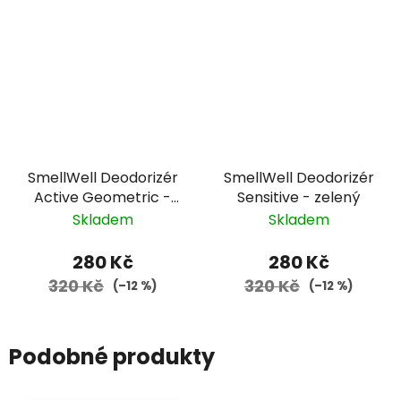
SmellWell Deodorizér
SmellWell Deodorizér
Active Geometric -
Sensitive - zelený
oranžový
Skladem
Skladem
280 Kč
280 Kč
320 Kč
320 Kč
(–12 %)
(–12 %)
Podobné produkty