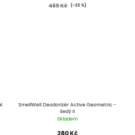
469 Kč
(–23 %)
l
SmellWell Deodorizér Active Geometric -
šedý II
Skladem
280 Kč