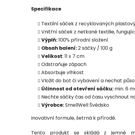
Specifikace
Textilní sáček z recyklovaných plastov
Vnitřní sáček z netkané textilie, fungu
Výplň:
100% přírodní složení
Obsah balení:
2 sáčky / 100 g
Velikost
: 11 x 7 cm
Odstraňuje zápach
Absorbuje vlhkost
Vložit do bot či vybavení a nechat působ
Účinnost od otevření sáčku:
min. 6 m
Nechte sáčky čas od času vyschnout na s
Výrobce:
SmellWell Švédsko
Inovativní formule, šetrná k přírodě.
Tento produkt se skládá z jemně ml