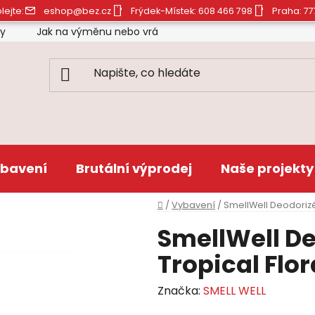
lejte:
eshop@bez.cz
Frýdek-Místek: 608 466 798
Praha: 77
ty
Jak na výměnu nebo vrácení zboží
Obchodní pod
bavení
Brutální výprodej
Naše projekty
Domů
/
Vybavení
/
SmellWell Deodorizér
SmellWell De
Tropical Flor
Značka:
SMELL WELL