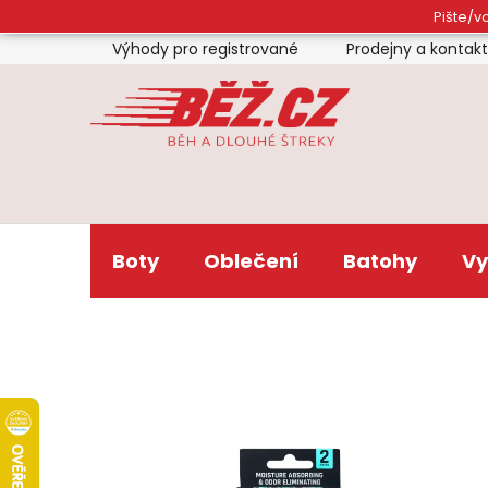
Přejít
Pište/vo
na
Výhody pro registrované
Prodejny a kontak
obsah
Boty
Oblečení
Batohy
Vy