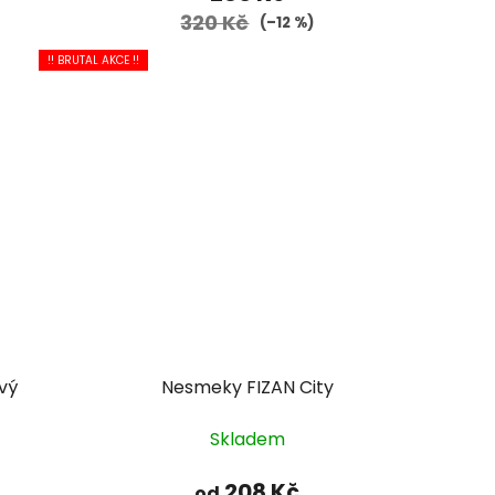
320 Kč
(–12 %)
!! BRUTAL AKCE !!
vý
Nesmeky FIZAN City
Skladem
208 Kč
od