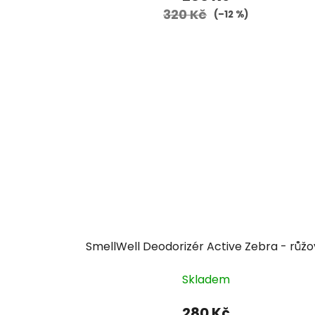
320 Kč
(–12 %)
SmellWell Deodorizér Active Zebra - růžo
Skladem
280 Kč