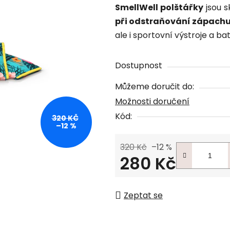
SmellWell polštářky
jsou s
při odstraňování zápach
ale i sportovní výstroje a b
Dostupnost
Můžeme doručit do:
Možnosti doručení
Kód:
320 KČ
–12 %
320 Kč
–12 %
280 Kč
Měrná cena:
Zeptat se