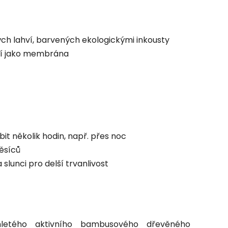
ých lahví, barvených ekologickými inkousty
jící jako membrána
it několik hodin, např. přes noc
ěsíců
lunci pro delší trvanlivost
etého aktivního bambusového dřevěného