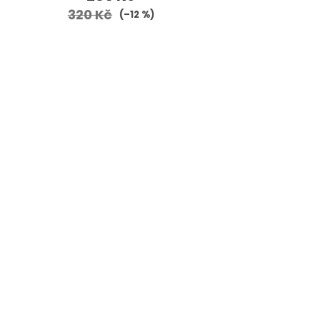
320 Kč
(–12 %)