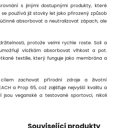
srovnání s jinými dostupnými produkty, které
í se používá již stovky let jako přirozený způsob
e účinně absorbovat a neutralizovat zápach, ale
itelnosti, protože velmi rychle roste. Soli a
 umožňují vložkám absorbovat vlhkost a pot.
etkané textilie, který funguje jako membrána a
ílem zachovat přírodní zdroje a životní
ACH a Prop 65, což zajišťuje nejvyšší kvalitu a
l jsou veganské a testované sportovci, nikoli
Související produkty