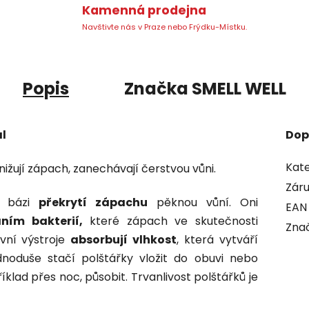
Kamenná prodejna
Navštivte nás v Praze nebo Frýdku-Místku.
Popis
Značka
SMELL WELL
al
Dop
Kate
nižují zápach, zanechávají čerstvou vůni.
Zár
a bázi
překrytí zápachu
pěknou vůní. Oni
EAN
ním bakterií,
které zápach ve skutečnosti
Zna
ovní výstroje
absorbují vlhkost
, která vytváří
ednoduše stačí polštářky vložit do obuvi nebo
íklad přes noc, působit. Trvanlivost polštářků je