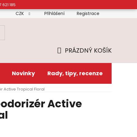
7 621 185
CZK
Přihlášení
Registrace
mínky
Doprava
Platba
Reklamační řád
Zás
PRÁZDNÝ KOŠÍK
NÁKUPNÍ
KOŠÍK
Novinky
Rady, tipy, recenze
 Active Tropical Floral
odorizér Active
al