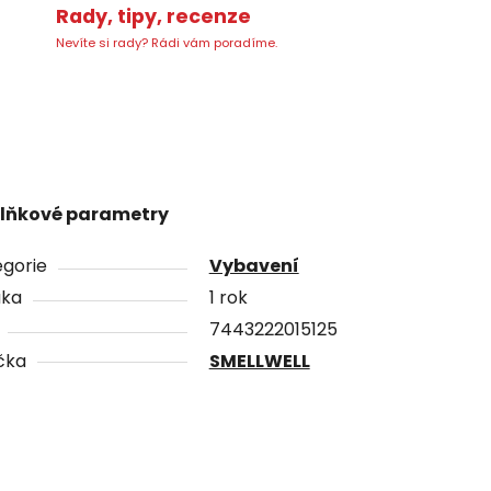
Rady, tipy, recenze
Nevíte si rady? Rádi vám poradíme.
lňkové parametry
gorie
Vybavení
uka
1 rok
7443222015125
čka
SMELLWELL