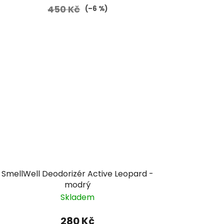
450 Kč
(–6 %)
SmellWell Deodorizér Active Leopard -
modrý
Skladem
280 Kč