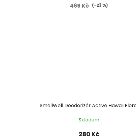
469 Kč
(–23 %)
SmellWell Deodorizér Active Hawaii Flora
Skladem
280 Kč