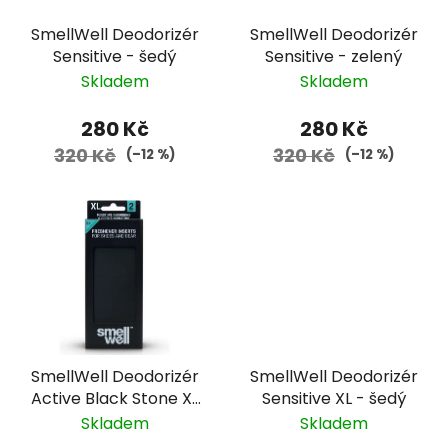
SmellWell Deodorizér
SmellWell Deodorizér
Sensitive - šedý
Sensitive - zelený
Skladem
Skladem
280 Kč
280 Kč
320 Kč
320 Kč
(–12 %)
(–12 %)
SmellWell Deodorizér
SmellWell Deodorizér
Active Black Stone XL
Sensitive XL - šedý
- černý
Skladem
Skladem