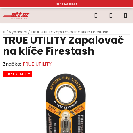
Přejít
eshop@bez.cz
na
Hledat
NÁKUP
obsah
KOŠÍK
Domů
/
Vybavení
/
TRUE UTILITY Zapalovač na klíče Firestash
TRUE UTILITY Zapalovač
na klíče Firestash
Značka:
TRUE UTILITY
!! BRUTAL AKCE !!