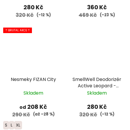
280 Kč
360 Kč
320 Kč
469 Kč
(–12 %)
(–23 %)
!! BRUTAL AKCE !!
Nesmeky FIZAN City
SmellWell Deodorizér
Active Leopard -
modrý
Skladem
Skladem
208 Kč
280 Kč
od
290 Kč
320 Kč
(až –28 %)
(–12 %)
S
L
XL