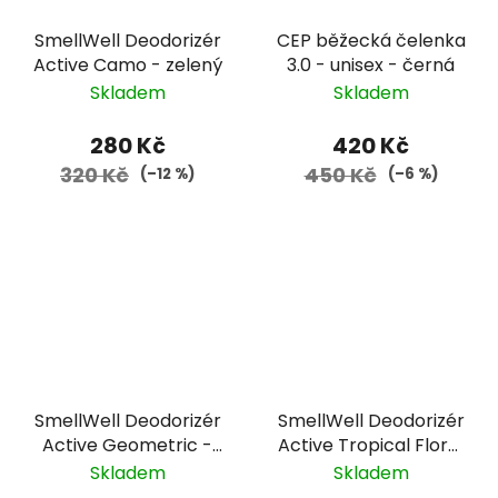
SmellWell Deodorizér
CEP běžecká čelenka
Active Camo - zelený
3.0 - unisex - černá
Skladem
Skladem
280 Kč
420 Kč
320 Kč
450 Kč
(–12 %)
(–6 %)
SmellWell Deodorizér
SmellWell Deodorizér
Active Geometric -
Active Tropical Floral
oranžový
XL
Skladem
Skladem