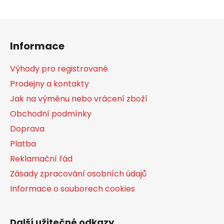
Z
á
Informace
p
a
Výhody pro registrované
t
Prodejny a kontakty
í
Jak na výměnu nebo vrácení zboží
Obchodní podmínky
Doprava
Platba
Reklamační řád
Zásady zpracování osobních údajů
Informace o souborech cookies
Další užitečné odkazy