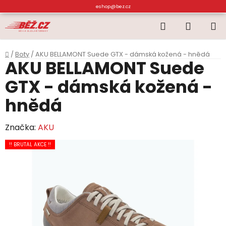
Přejít
eshop@bez.cz
na
Hledat
NÁKUP
obsah
KOŠÍK
Domů
/
Boty
/
AKU BELLAMONT Suede GTX - dámská kožená - hnědá
AKU BELLAMONT Suede
GTX - dámská kožená -
hnědá
Značka:
AKU
!! BRUTAL AKCE !!