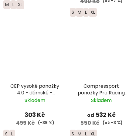
490 Kč
(až –7 %)
M
L
XL
S
M
L
XL
CEP vysoké ponožky
Compressport
4.0 - dámské -
ponožky Pro Racing
olivová/černá
Trail v4.0 - UTMB 2026
Skladem
Skladem
- černá
303 Kč
532 Kč
od
499 Kč
550 Kč
(–39 %)
(až –3 %)
S
L
S
M
L
XL