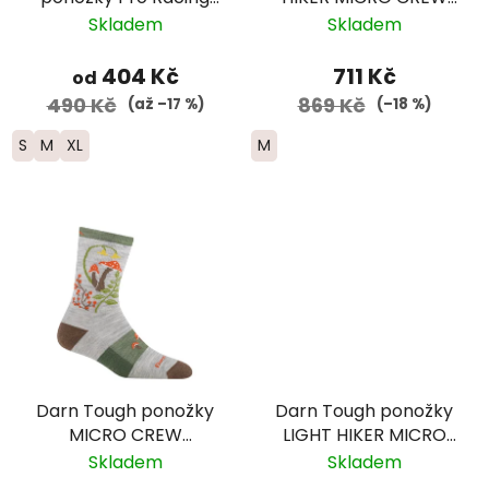
Trail - modrá
Midweight Merino -
Skladem
Skladem
dámské -
modrozelené
404 Kč
711 Kč
od
490 Kč
869 Kč
(až –17 %)
(–18 %)
S
M
XL
M
Darn Tough ponožky
Darn Tough ponožky
MICRO CREW
LIGHT HIKER MICRO
Lightweight Merino -
CREW Lightweight
Skladem
Skladem
dámské - šedé
Merino - dámské -