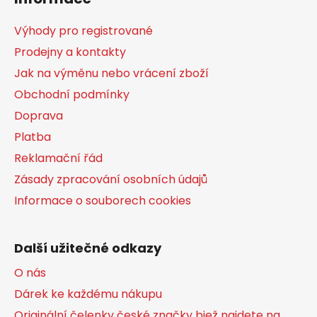
p
a
Výhody pro registrované
t
Prodejny a kontakty
í
Jak na výměnu nebo vrácení zboží
Obchodní podmínky
Doprava
Platba
Reklamační řád
Zásady zpracování osobních údajů
Informace o souborech cookies
Další užitečné odkazy
O nás
Dárek ke každému nákupu
Originální čelenky české značky bjež najdete na