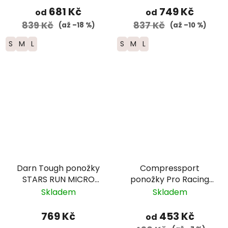
šedé
681 Kč
749 Kč
od
od
839 Kč
837 Kč
(až –18 %)
(až –10 %)
S
M
L
S
M
L
Darn Tough ponožky
Compressport
STARS RUN MICRO
ponožky Pro Racing
CREW ULTRA
Trail -
Skladem
Skladem
Lightweight Merino -
modrá/zelená/bílá
pánské
769 Kč
453 Kč
od