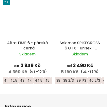
TIP
Altra TIMP 6 - pánská
Salomon SPIKECROSS
– černá
6 GTX - unisex -
černá/modrá
Skladem
Skladem
3 949 Kč
3 490 Kč
od
od
4 390 Kč
5 190 Kč
(až –10 %)
(až –32 %)
41
42.5
43
44
44.5
45
46
38
46.5
38 2/3
47
39 1/3
40 2/3
4
Z
á
Informace