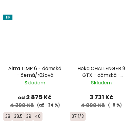
TIP
Altra TIMP 6 - dámská
Hoka CHALLENGER 8
– černá/růžová
GTX - dámská -
černá
Skladem
Skladem
2 875 Kč
3 731 Kč
od
4 390 Kč
4 090 Kč
(až –34 %)
(–8 %)
38
38.5
39
40
37 1/3