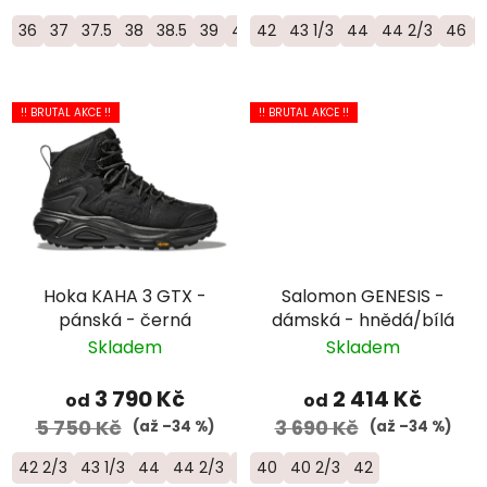
36
37
37.5
38
38.5
39
40
42
40.5
43 1/3
41
42
44
42.5
44 2/3
46
!! BRUTAL AKCE !!
!! BRUTAL AKCE !!
Hoka KAHA 3 GTX -
Salomon GENESIS -
pánská - černá
dámská - hnědá/bílá
Skladem
Skladem
3 790 Kč
2 414 Kč
od
od
5 750 Kč
3 690 Kč
(až –34 %)
(až –34 %)
42 2/3
43 1/3
44
44 2/3
45 1/3
40
40 2/3
46
42