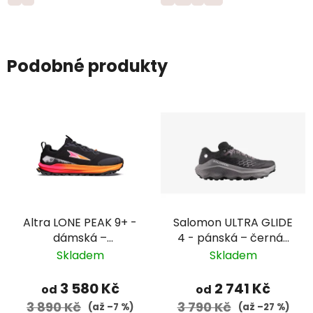
Podobné produkty
Altra LONE PEAK 9+ -
Salomon ULTRA GLIDE
dámská –
4 - pánská – černá/
černá/oranžová
šedá
Skladem
Skladem
3 580 Kč
2 741 Kč
od
od
3 890 Kč
3 790 Kč
(až –7 %)
(až –27 %)