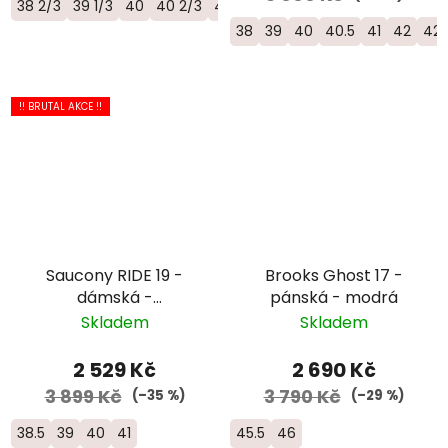
38 2/3
39 1/3
40
40 2/3
41 1/3
38
39
40
40.5
41
42
42.
!! BRUTAL AKCE !!
Saucony RIDE 19 -
Brooks Ghost 17 -
dámská -
pánská - modrá
oranžová/bílá
Skladem
Skladem
2 529 Kč
2 690 Kč
3 899 Kč
3 790 Kč
(–35 %)
(–29 %)
38.5
39
40
41
45.5
46