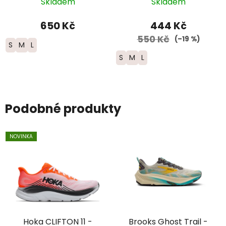
růžová/bílá/černá
zelená/černá
Skladem
Skladem
650 Kč
444 Kč
550 Kč
(–19 %)
S
M
L
S
M
L
Podobné produkty
NOVINKA
Hoka CLIFTON 11 -
Brooks Ghost Trail -