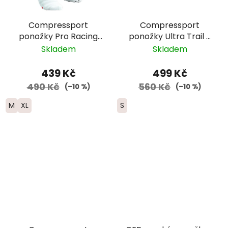
Compressport
Compressport
ponožky Pro Racing
ponožky Ultra Trail -
Run Ultralight -
černá
Skladem
Skladem
bílá/neonově
červená
439 Kč
499 Kč
490 Kč
560 Kč
(–10 %)
(–10 %)
M
XL
S