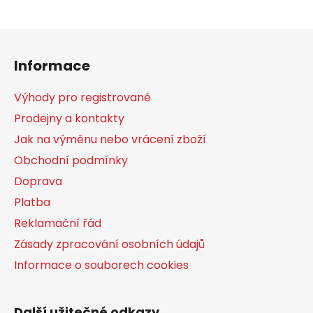
Z
á
Informace
p
a
Výhody pro registrované
t
Prodejny a kontakty
í
Jak na výměnu nebo vrácení zboží
Obchodní podmínky
Doprava
Platba
Reklamační řád
Zásady zpracování osobních údajů
Informace o souborech cookies
Další užitečné odkazy