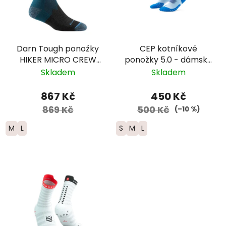
Darn Tough ponožky
CEP kotníkové
HIKER MICRO CREW
ponožky 5.0 - dámské
Midweight Merino -
– modrá
Skladem
Skladem
dámské - tmavě
modré
867 Kč
450 Kč
869 Kč
500 Kč
(–10 %)
M
L
S
M
L