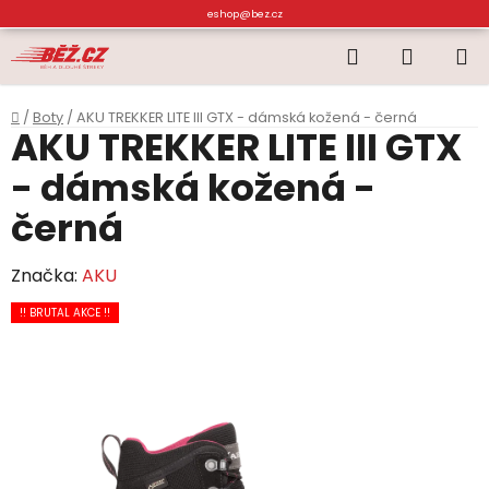
Přejít
eshop@bez.cz
na
Hledat
NÁKUP
obsah
KOŠÍK
Domů
/
Boty
/
AKU TREKKER LITE III GTX - dámská kožená - černá
AKU TREKKER LITE III GTX
- dámská kožená -
černá
Značka:
AKU
!! BRUTAL AKCE !!