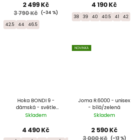
2 499 Kč
4 190 Kč
3 790 Kč
(–34 %)
38
39
40
40.5
41
42
42.5
44
46.5
NOVINKA
Hoka BONDI 9 -
Joma R.6000 - unisex
dámská - světle
- bílá/zelená
modrá/růžová
Skladem
Skladem
4 490 Kč
2 590 Kč
3 000 Kč
(–13 %)