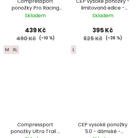
Compressport
CEP vysoké ponožky -
ponožky Pro Racing
limitovaná edice -
Run - fialová/žlutá
pánské - bílá/růžová/
Skladem
Skladem
žlutá
439 Kč
395 Kč
490 Kč
625 Kč
(–10 %)
(–36 %)
M
XL
L
Compressport
CEP vysoké ponožky
ponožky Ultra Trail -
5.0 - dámské -