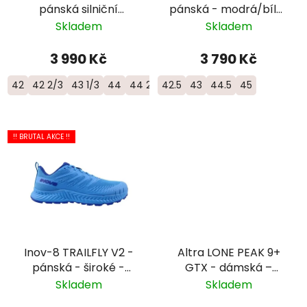
pánská silniční
pánská - modrá/bílá/
objemová bota -
žlutá
Skladem
Skladem
1176572-NNTN
3 990 Kč
3 790 Kč
42
42 2/3
43 1/3
44
44 2/3
42.5
45 1/3
43
46
44.5
46 2/3
45
!! BRUTAL AKCE !!
Inov-8 TRAILFLY V2 -
Altra LONE PEAK 9+
pánská - široké -
GTX - dámská –
modrá
šedomodrá
Skladem
Skladem