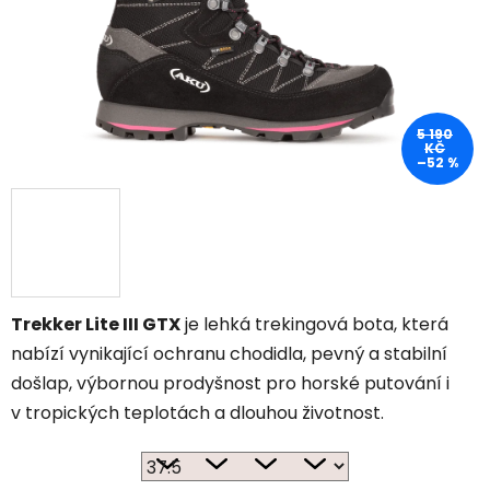
5 190
KČ
–52 %
Trekker Lite III GTX
je lehká trekingová bota, která
nabízí vynikající ochranu chodidla, pevný a stabilní
došlap, výbornou prodyšnost pro horské putování i
v tropických teplotách a dlouhou životnost.