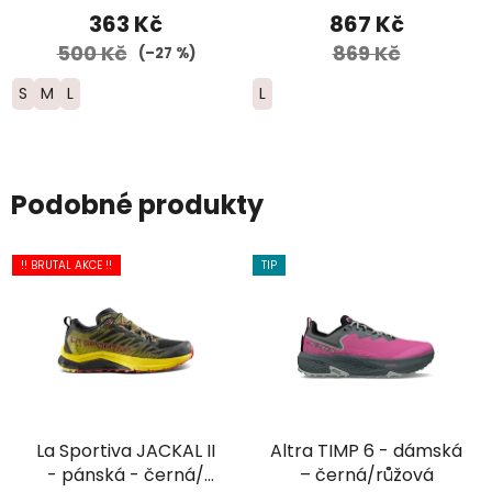
šedé
363 Kč
867 Kč
500 Kč
869 Kč
(–27 %)
S
M
L
L
Podobné produkty
!! BRUTAL AKCE !!
TIP
La Sportiva JACKAL II
Altra TIMP 6 - dámská
- pánská - černá/
– černá/růžová