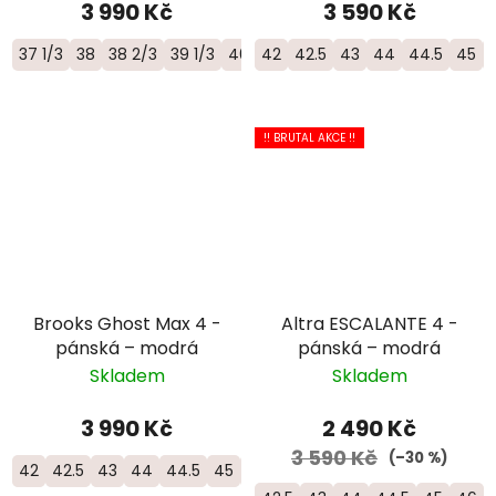
3 990 Kč
3 590 Kč
37 1/3
38
38 2/3
39 1/3
40
42
40 2/3
42.5
43
44
44.5
45
!! BRUTAL AKCE !!
Brooks Ghost Max 4 -
Altra ESCALANTE 4 -
pánská – modrá
pánská – modrá
Skladem
Skladem
3 990 Kč
2 490 Kč
3 590 Kč
(–30 %)
42
42.5
43
44
44.5
45
45.5
46
46.5