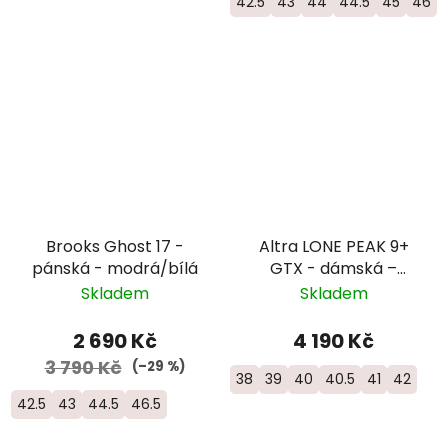
42.5
43
44
44.5
45
46
Brooks Ghost 17 -
Altra LONE PEAK 9+
pánská - modrá/bílá
GTX - dámská –
šedomodrá
Skladem
Skladem
2 690 Kč
4 190 Kč
3 790 Kč
(–29 %)
38
39
40
40.5
41
42
42.5
43
44.5
46.5