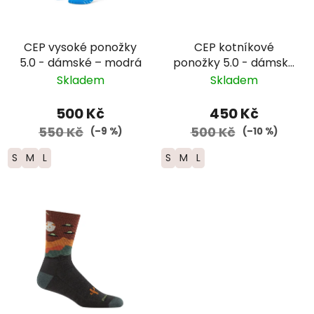
CEP vysoké ponožky
CEP kotníkové
5.0 - dámské – modrá
ponožky 5.0 - dámské
– modrá
Skladem
Skladem
500 Kč
450 Kč
550 Kč
500 Kč
(–9 %)
(–10 %)
S
M
L
S
M
L