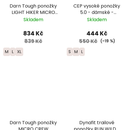
Darn Tough ponožky
CEP vysoké ponožky
LIGHT HIKER MICRO
5.0 - dámské -
CREW Lightweight
zelená/černá
Skladem
Skladem
Merino - pánské -
hnědá
834 Kč
444 Kč
839 Kč
550 Kč
(–19 %)
M
L
XL
S
M
L
Darn Tough ponožky
Dynafit trailové
MICRO CREW
ponožky RUN WILD -