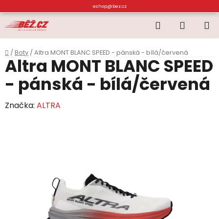
Přejít
eshop@bez.cz
na
Hledat
NÁKUP
obsah
KOŠÍK
Domů
/
Boty
/
Altra MONT BLANC SPEED - pánská - bílá/červená
Altra MONT BLANC SPEED
- pánská - bílá/červená
Značka:
ALTRA