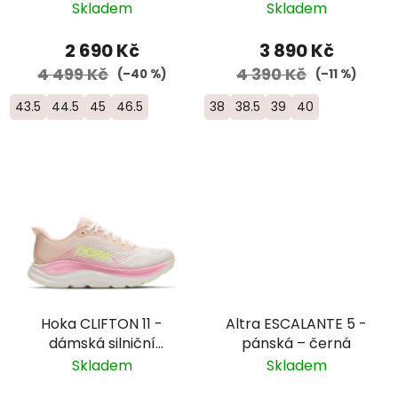
žlutá/červená
Skladem
Skladem
2 690 Kč
3 890 Kč
4 499 Kč
4 390 Kč
(–40 %)
(–11 %)
43.5
44.5
45
46.5
38
38.5
39
40
Hoka CLIFTON 11 -
Altra ESCALANTE 5 -
dámská silniční
pánská – černá
objemová bota -
Skladem
Skladem
1176573-TWW