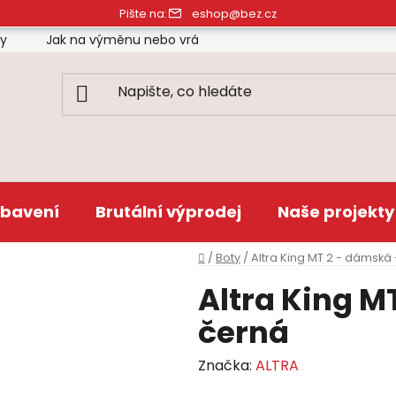
Pište na:
eshop@bez.cz
ty
Jak na výměnu nebo vrácení zboží
Obchodní pod
bavení
Brutální výprodej
Naše projekty
Domů
/
Boty
/
Altra King MT 2 - dámská
Altra King M
černá
Značka:
ALTRA