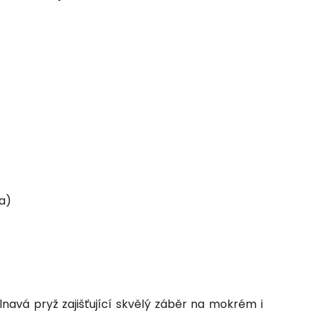
a)
lnavá pryž zajišťující skvělý záběr na mokrém i