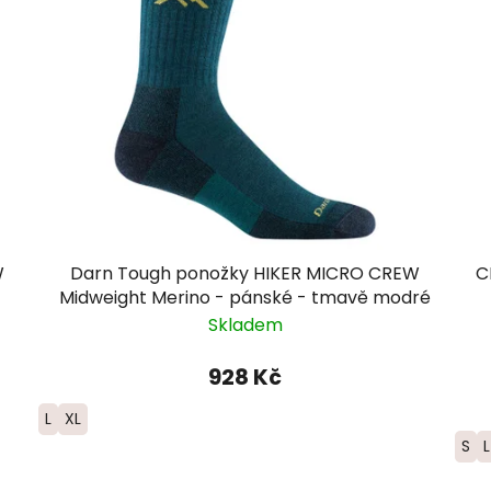
W
Darn Tough ponožky HIKER MICRO CREW
C
Midweight Merino - pánské - tmavě modré
Skladem
928 Kč
L
XL
S
L