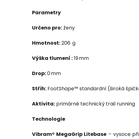
Parametry
Určeno pro:
ženy
Hmotnost:
206 g
Výška tlumení :
19 mm
Drop:
0 mm
Střih:
FootShape™ standardní (široká špičk
Aktivita:
primárně technický trail running
Technologie
Vibram® MegaGrip Litebase
– vysoce při