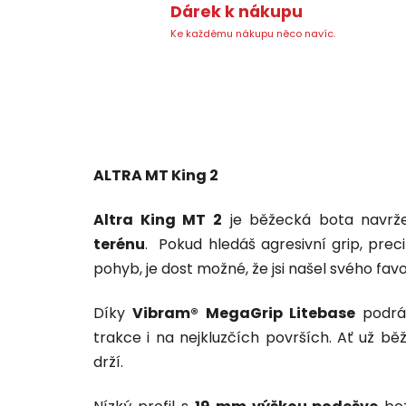
Dárek k nákupu
Ke každému nákupu něco navíc.
ALTRA MT King 2
Altra King MT 2
je běžecká bota navr
terénu
. Pokud hledáš agresivní grip, prec
pohyb, je dost možné, že jsi našel svého favo
Díky
Vibram® MegaGrip Litebase
podrá
trakce i na nejkluzčích površích. Ať už běž
drží.