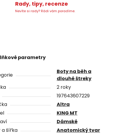
Rady, tipy, recenze
Nevíte si rady? Rádi vám poradíme.
lňkové parametry
Boty na běh a
gorie
dlouhé štreky
uka
2 roky
197643607229
čka
Altra
el
KING MT
aví
Dámské
 a šířka
Anatomický tvar