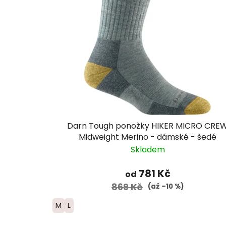
Darn Tough ponožky HIKER MICRO CRE
Midweight Merino - dámské - šedé
Skladem
781 Kč
od
869 Kč
(až –10 %)
M
L