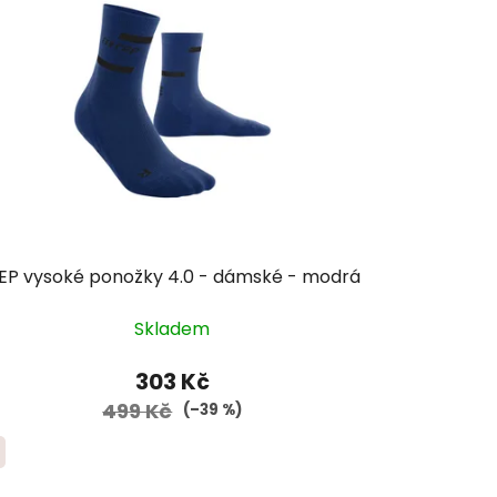
EP vysoké ponožky 4.0 - dámské - modrá
Skladem
303 Kč
499 Kč
(–39 %)