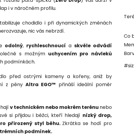
 rozdílu pata–špička (
Zero Drop
) vás udrží v
ap i v náročném profilu.
Ter
tabilizuje chodidlo i při dynamických změnách
erozvazuje, nic vás nebrzdí.
Co b
Mem
je
odolný
,
rychleschnoucí
a
skvěle odvádí
Bar
společně s možným
uchycením pro návleků
ích podmínkách.
#si
dlo před ostrými kameny a kořeny, aniž by
ení z pěny
Altra EGO™
přináší ideální poměr
ěhají
v technickém nebo mokrém terénu
nebo
vé si přijdou i běžci, kteří hledají
nízký drop,
ro přirozený styl běhu.
Zkrátka se hodí pro
extrémních podmínek.