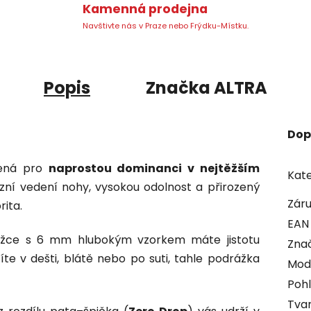
Kamenná prodejna
Navštivte nás v Praze nebo Frýdku-Místku.
Popis
Značka
ALTRA
Dop
žená pro
naprostou dominanci v nejtěžším
Kate
izní vedení nohy, vysokou odolnost a přirozený
Zár
rita.
EAN
žce s 6 mm hlubokým vzorkem máte jistotu
Zna
íte v dešti, blátě nebo po suti, tahle podrážka
Mod
Pohl
Tvar