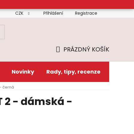
CZK
Přihlášení
Registrace
mínky
Doprava
Platba
Reklamační řád
Zás
PRÁZDNÝ KOŠÍK
NÁKUPNÍ
KOŠÍK
Novinky
Rady, tipy, recenze
 - černá
T 2 - dámská -