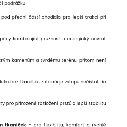
čí podrážku
od přední částí chodidla pro lepší trakci při
 pěny kombinující pružnost a energický návrat
strým kamenům a tvrdému terénu, přitom není
leku bez tkaniček, zabraňuje vstupu nečistot do
ty pro přirozené rozložení prstů a lepší stabilitu
m tkaniček
– pro flexibilitu, komfort a rychlé