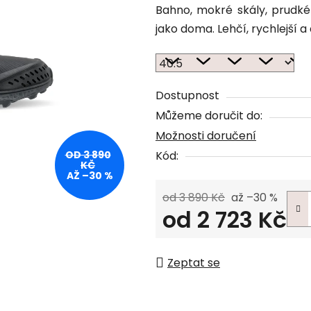
Bahno, mokré skály, prudk
jako doma. Lehčí, rychlejší a 
Dostupnost
Můžeme doručit do:
Možnosti doručení
OD 3 890
Kód:
KČ
AŽ –30 %
od 3 890 Kč
až –30 %
od
2 723 Kč
Měrná cena:
Zeptat se