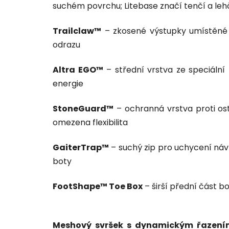
suchém povrchu; Litebase značí tenčí a leh
Trailclaw™
– zkosené výstupky umístěné p
odrazu
Altra EGO™
– střední vrstva ze speciální
energie
StoneGuard™
– ochranná vrstva proti o
omezena flexibilita
GaiterTrap™
– suchý zip pro uchycení náv
boty
FootShape™ Toe Box
– širší přední část bo
Meshový svršek s dynamickým řazení