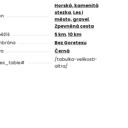
Horská, kamenitá
stezka
,
Les i
én
město, gravel
,
Zpevněná cesta
ěžíš
5 km
,
10 km
brána
Bez Goretexu
va
Černá
/tabulka-velikosti-
zes_table#
altra/