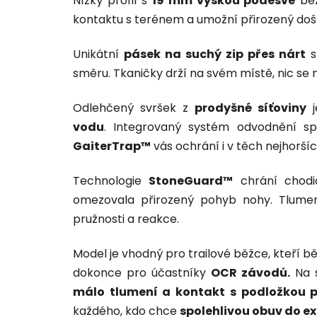
Nízký profil s
19 mm výškou podešve
bez
kontaktu s terénem a umožní přirozený došl
Unikátní
pásek na suchý zip přes nárt
s
směru. Tkaničky drží na svém místě, nic se n
Odlehčený svršek z
prodyšné síťoviny
vodu
. Integrovaný systém odvodnění 
GaiterTrap™
vás ochrání i v těch nejhorš
Technologie
StoneGuard™
chrání chodi
omezovala přirozený pohyb nohy. Tlum
pružnosti a reakce.
Model je vhodný pro trailové běžce, kteří b
dokonce pro účastníky
OCR závodů.
Na s
málo tlumení a kontakt s podložkou p
každého, kdo chce
spolehlivou obuv do 