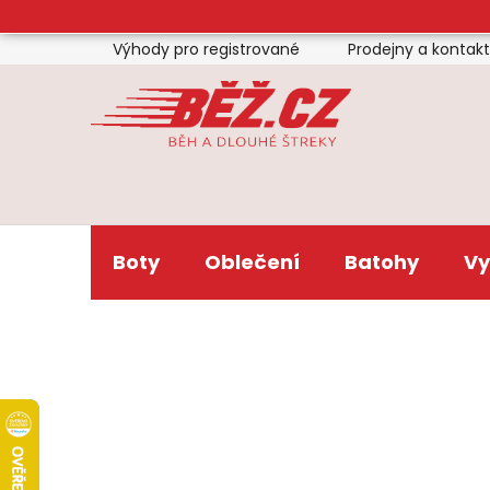
Přejít
na
Výhody pro registrované
Prodejny a kontak
obsah
Boty
Oblečení
Batohy
Vy