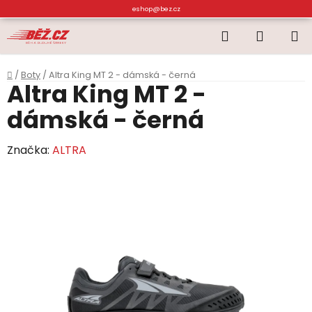
Přejít
eshop@bez.cz
na
Hledat
NÁKUP
obsah
KOŠÍK
Domů
/
Boty
/
Altra King MT 2 - dámská - černá
Altra King MT 2 -
dámská - černá
Značka:
ALTRA