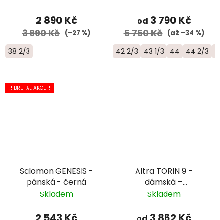
2 890 Kč
3 790 Kč
od
3 990 Kč
5 750 Kč
(–27 %)
(až –34 %)
38 2/3
42 2/3
43 1/3
44
44 2/3
4
!! BRUTAL AKCE !!
Salomon GENESIS -
Altra TORIN 9 -
pánská - černá
dámská –
černá/růžová/oranžová
Skladem
Skladem
2 543 Kč
3 862 Kč
od