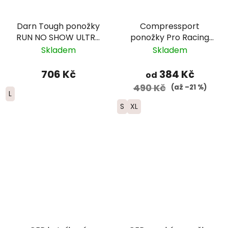
Darn Tough ponožky
Compressport
RUN NO SHOW ULTRA
ponožky Pro Racing
Lightweight Merino -
Trail - černá/červená
Skladem
Skladem
pánské - bílé
706 Kč
384 Kč
od
490 Kč
(až –21 %)
L
S
XL