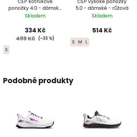
CEP kotníkové
CEP vysoké ponožky
ponožky 4.0 - dámské
5.0 - dámské - růžová
- modrá
Skladem
Skladem
334 Kč
514 Kč
499 Kč
(–33 %)
S
M
L
S
Podobné produkty