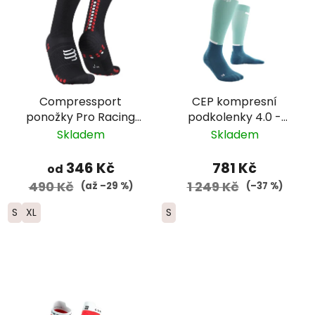
Compressport
CEP kompresní
ponožky Pro Racing
podkolenky 4.0 -
Run - černá
dámské - oceánská
Skladem
Skladem
modř/petrolejová
346 Kč
781 Kč
od
490 Kč
1 249 Kč
(až –29 %)
(–37 %)
S
XL
S