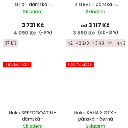
GTX - dámská -
4 GRVL - pánská –
černá
modrá
Skladem
Skladem
3 731 Kč
3 117 Kč
od
4 090 Kč
3 590 Kč
(–8 %)
(až –13 %)
37 1/3
42
42 2/3
43 1/3
44
44 2/
!! BRUTAL AKCE !!
!! BRUTAL AKCE !!
Hoka SPEEDGOAT 6 -
Hoka KAHA 3 GTX -
dámská -
pánská - černá
černá/zelená
Skladem
Skladem