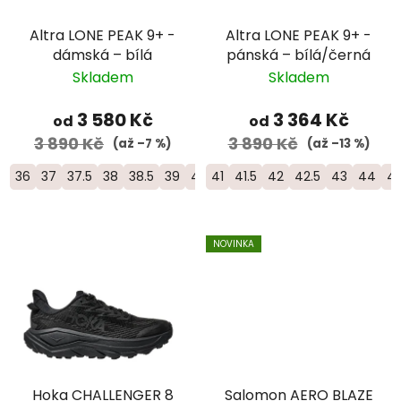
Altra LONE PEAK 9+ -
Altra LONE PEAK 9+ -
dámská – bílá
pánská – bílá/černá
Skladem
Skladem
3 580 Kč
3 364 Kč
od
od
3 890 Kč
3 890 Kč
(až –7 %)
(až –13 %)
36
37
37.5
38
38.5
39
40
41
40.5
41.5
41
42
42
42.5
42.5
43
44
44
NOVINKA
Hoka CHALLENGER 8
Salomon AERO BLAZE