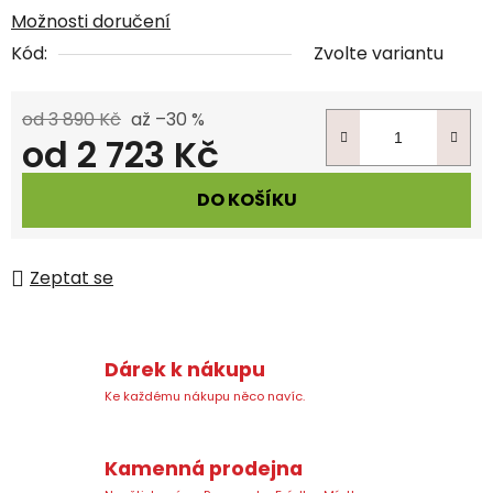
Možnosti doručení
Kód:
Zvolte variantu
od 3 890 Kč
až –30 %
od
2 723 Kč
Měrná cena:
DO KOŠÍKU
Zeptat se
Dárek k nákupu
Ke každému nákupu něco navíc.
Kamenná prodejna