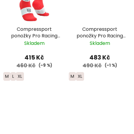
Compressport
Compressport
ponožky Pro Racing
ponožky Pro Racing
Run nízké - neonově
Run - fialová/žlutá
Skladem
Skladem
červená/bílá
415 Kč
483 Kč
460 Kč
490 Kč
(–9 %)
(–1 %)
M
L
XL
M
XL