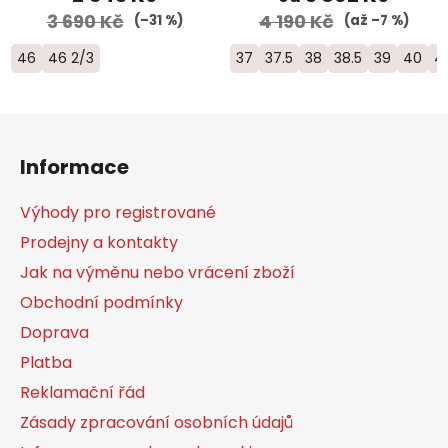
3 690 Kč
4 190 Kč
(–31 %)
(až –7 %)
46
46 2/3
37
37.5
38
38.5
39
40
4
Z
á
Informace
p
a
Výhody pro registrované
t
Prodejny a kontakty
í
Jak na výměnu nebo vrácení zboží
Obchodní podmínky
Doprava
Platba
Reklamační řád
Zásady zpracování osobních údajů