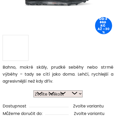
OD 3
890
KČ
AŽ –30
%
Bahno, mokré skály, prudké seběhy nebo strmé
výběhy – tady se cítí jako doma. Lehčí, rychlejší a
agresivnější než kdy dřív.
Dostupnost
Zvolte variantu
Můžeme doručit do:
Zvolte variantu