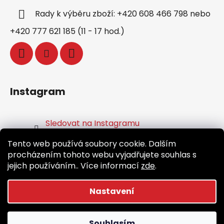
Rady k výběru zboží: +420 608 466 798 nebo
+420 777 621 185 (11 - 17 hod.)
Instagram
Sledovat na Instagramu
Tento web používá soubory cookie. Dalším
Facebook
procházením tohoto webu vyjadřujete souhlas s
jejich používáním.. Více informací
zde
.
Nastavení
Vytvořil Shoptet
Souhlasím