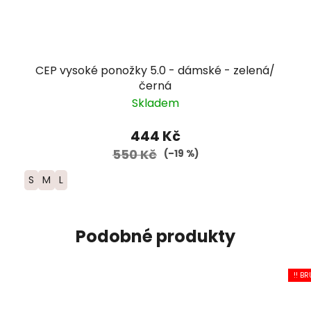
CEP vysoké ponožky 5.0 - dámské - zelená/
černá
Skladem
444 Kč
550 Kč
(–19 %)
S
M
L
Podobné produkty
!! BR