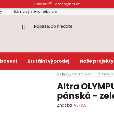
Pište na:
eshop@bez.cz
ty
Jak na výměnu nebo vrácení zboží
Obchodní pod
bavení
Brutální výprodej
Naše projekty
Domů
/
Boty
/
Altra OLYMPUS 6 Hike Mid
Altra OLYMPU
pánská - ze
Značka:
ALTRA