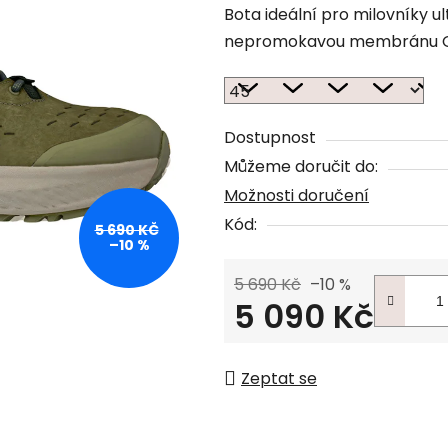
Bota ideální pro milovníky u
nepromokavou membránu G
Dostupnost
Můžeme doručit do:
Možnosti doručení
Kód:
5 690 KČ
–10 %
5 690 Kč
–10 %
5 090 Kč
Měrná cena:
Zeptat se