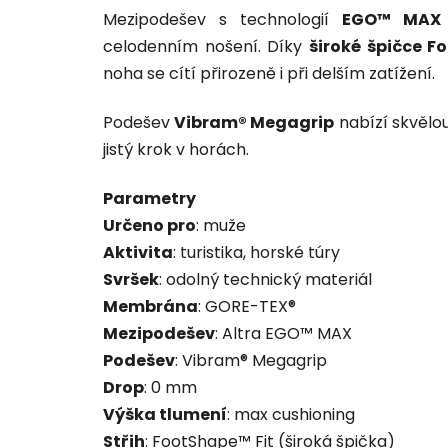
Mezipodešev s technologií
EGO™ MAX
celodenním nošení. Díky
široké špičce F
noha se cítí přirozeně i při delším zatížení.
Podešev
Vibram® Megagrip
nabízí skvělo
jistý krok v horách.
Parametry
Určeno pro
: muže
Aktivita
: turistika, horské túry
Svršek
: odolný technický materiál
Membrána
: GORE-TEX®
Mezipodešev
: Altra EGO™ MAX
Podešev
: Vibram® Megagrip
Drop
: 0 mm
Výška tlumení
: max cushioning
Střih
: FootShape™ Fit (široká špička)