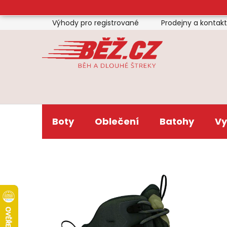
Přejít
na
Výhody pro registrované
Prodejny a kontak
obsah
Boty
Oblečení
Batohy
Vy