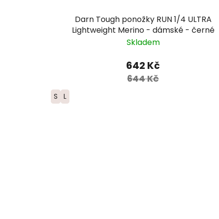
Darn Tough ponožky RUN 1/4 ULTRA
Lightweight Merino - dámské - černé
Skladem
642 Kč
644 Kč
S
L