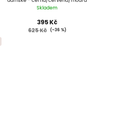
dámské - černá/červená/modrá
Skladem
395 Kč
625 Kč
(–36 %)