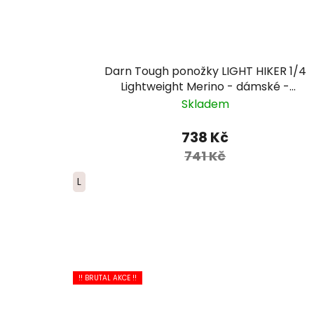
Darn Tough ponožky LIGHT HIKER 1/4
Lightweight Merino - dámské -
růžová/hnědá
Skladem
738 Kč
741 Kč
L
!! BRUTAL AKCE !!