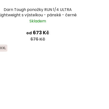
Darn Tough ponožky RUN 1/4 ULTRA
Lightweight s výstelkou - pánské - černé
Skladem
673 Kč
od
676 Kč
XXL