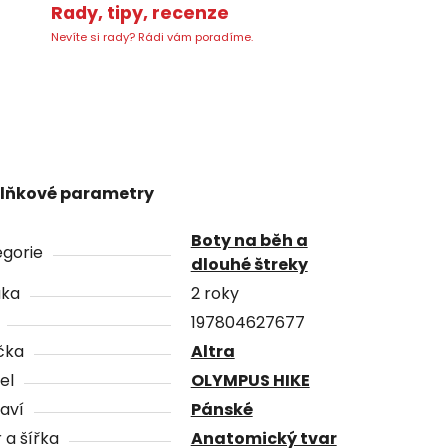
Rady, tipy, recenze
Nevíte si rady? Rádi vám poradíme.
lňkové parametry
Boty na běh a
gorie
dlouhé štreky
uka
2 roky
197804627677
čka
Altra
el
OLYMPUS HIKE
aví
Pánské
 a šířka
Anatomický tvar