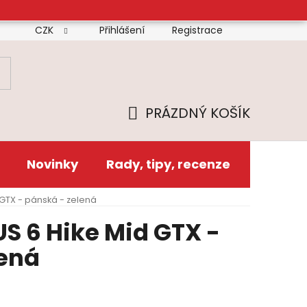
CZK
Přihlášení
Registrace
mínky
Doprava
Platba
Reklamační řád
Zás
PRÁZDNÝ KOŠÍK
NÁKUPNÍ
KOŠÍK
Novinky
Rady, tipy, recenze
 GTX - pánská - zelená
S 6 Hike Mid GTX -
lená