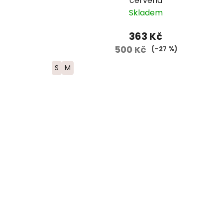
červená
Skladem
363 Kč
500 Kč
(–27 %)
S
M