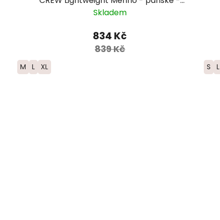
CREW Lightweight Merino - pánské -
hnědá/modrá
Skladem
834 Kč
839 Kč
M
L
XL
S
L