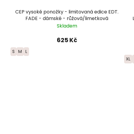
CEP vysoké ponožky - limitovaná edice EDT.
FADE - dámské - růžová/limetková
Skladem
625 Kč
S
M
L
XL