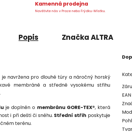
Kamenná prodejna
Navštivte nás v Praze nebo Frýdku-Místku.
Popis
Značka
ALTRA
Dop
Kate
 je navržena pro dlouhé túry a náročný horský
okavé membráně a středně vysokému střihu
Zár
.
EAN
Zna
lu
je doplněn o
membránu GORE-TEX®
, která
Mod
st i při dešti či sněhu.
Střední střih
poskytuje
Pohl
ročném terénu.
Tvar