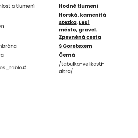
lost a tlumení
Hodně tlumení
Horská, kamenitá
stezka
,
Les i
én
město, gravel
,
Zpevněná cesta
brána
S Goretexem
va
Černá
/tabulka-velikosti-
zes_table#
altra/