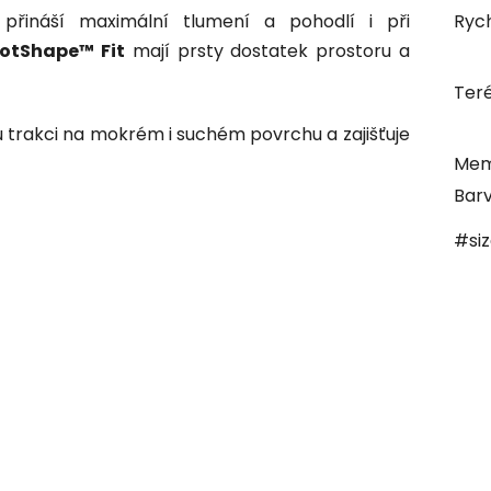
přináší maximální tlumení a pohodlí i při
Rych
ootShape™ Fit
mají prsty dostatek prostoru a
Ter
u trakci na mokrém i suchém povrchu a zajišťuje
Mem
Bar
#si