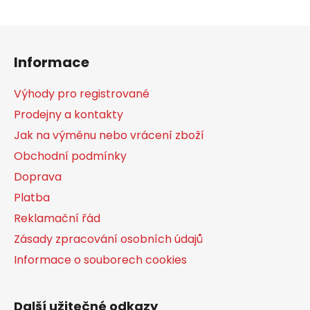
Z
á
Informace
p
a
Výhody pro registrované
t
Prodejny a kontakty
í
Jak na výměnu nebo vrácení zboží
Obchodní podmínky
Doprava
Platba
Reklamační řád
Zásady zpracování osobních údajů
Informace o souborech cookies
Další užitečné odkazy