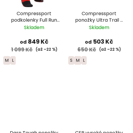
Compressport
Compressport
podkolenky Full Run
ponožky Ultra Trail -
Winter - černá/
růžová/bílá/černá
Skladem
Skladem
červená
849 Kč
503 Kč
od
od
1 099 Kč
650 Kč
(až –22 %)
(až –22 %)
M
L
S
M
L
Darn Tough ponožky
CEP vysoké ponožky