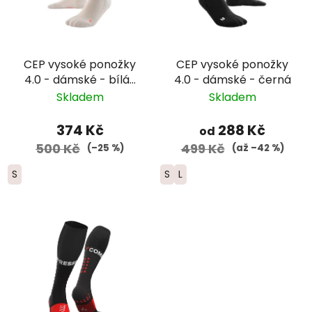
CEP vysoké ponožky
CEP vysoké ponožky
4.0 - dámské - bílá/
4.0 - dámské - černá
červená
Skladem
Skladem
374 Kč
288 Kč
od
500 Kč
499 Kč
(–25 %)
(až –42 %)
S
S
L