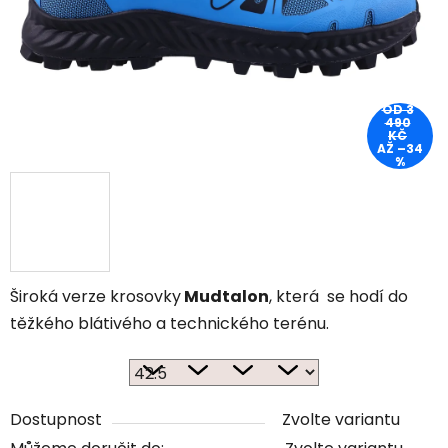
OD 3
490
KČ
AŽ –34
%
Široká verze krosovky
Mudtalon
, která se hodí do
těžkého blátivého a technického terénu.
Dostupnost
Zvolte variantu