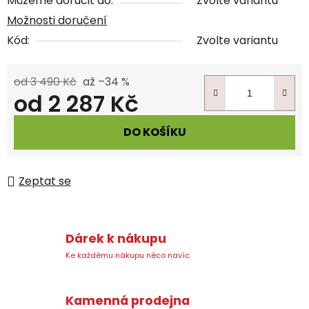
Můžeme doručit do:
Zvolte variantu
Možnosti doručení
Kód:
Zvolte variantu
od 3 490 Kč
až –34 %
od
2 287 Kč
Měrná cena:
DO KOŠÍKU
Zeptat se
Dárek k nákupu
Ke každému nákupu něco navíc.
Kamenná prodejna