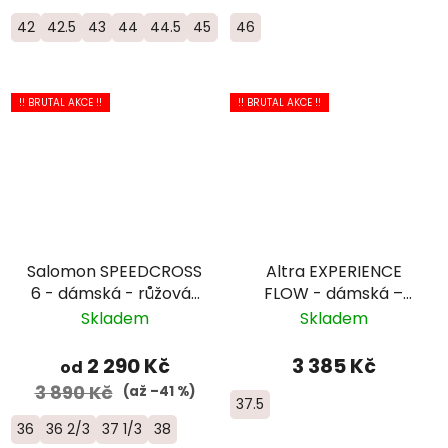
42
42.5
43
44
44.5
45
46
46
46.5
47
48
50
!! BRUTAL AKCE !!
!! BRUTAL AKCE !!
Salomon SPEEDCROSS
Altra EXPERIENCE
6 - dámská - růžová/
FLOW - dámská –
červená
bílá/oranžová
Skladem
Skladem
2 290 Kč
3 385 Kč
od
3 890 Kč
(až –41 %)
37.5
36
36 2/3
37 1/3
38