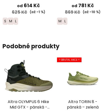
614 Kč
781 Kč
od
od
625 Kč
869 Kč
(až –1 %)
(až –10 %)
S
M
L
M
L
Podobné produkty
!! BRUTAL AKCE !!
Altra OLYMPUS 6 Hike
Altra TORIN 8 -
Mid GTX - pánská -
pánská – zelená