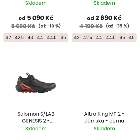
zelená
Skladem
Skladem
5 090 Kč
2 690 Kč
od
od
5 690 Kč
4 190 Kč
(až –10 %)
(až –35 %)
42
42.5
43
44
44.5
45
46.5
42
42.5
44
44.5
45
46
Salomon S/LAB
Altra King MT 2 -
GENESIS 2 -
dámská - černá
univerzální trailová
Skladem
Skladem
běžecká bota -