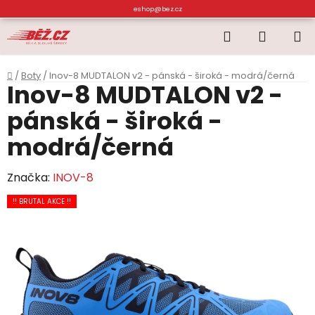
Přejít
eshop@bez.cz
na
Hledat
NÁKUP
obsah
KOŠÍK
Domů
/
Boty
/
Inov-8 MUDTALON v2 - pánská - široká - modrá/černá
Inov-8 MUDTALON v2 -
pánská - široká -
modrá/černá
Značka:
INOV-8
!! BRUTAL AKCE !!