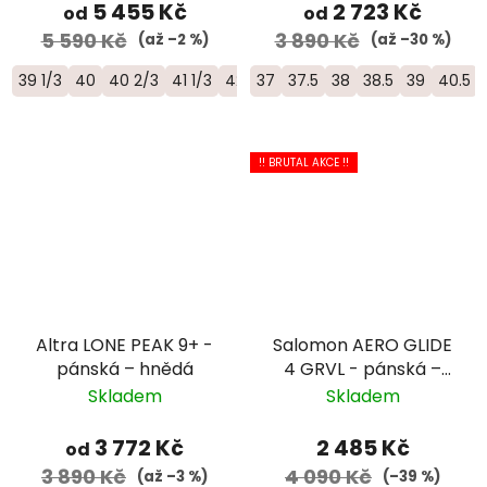
L49190100
5 455 Kč
2 723 Kč
od
od
5 590 Kč
3 890 Kč
(až –2 %)
(až –30 %)
39 1/3
40
40 2/3
41 1/3
42
37
42 2/3
37.5
43 1/3
38
38.5
44
39
44 2/3
40.5
4
!! BRUTAL AKCE !!
Altra LONE PEAK 9+ -
Salomon AERO GLIDE
pánská – hnědá
4 GRVL - pánská –
hnědá/bílá
Skladem
Skladem
3 772 Kč
2 485 Kč
od
3 890 Kč
4 090 Kč
(až –3 %)
(–39 %)