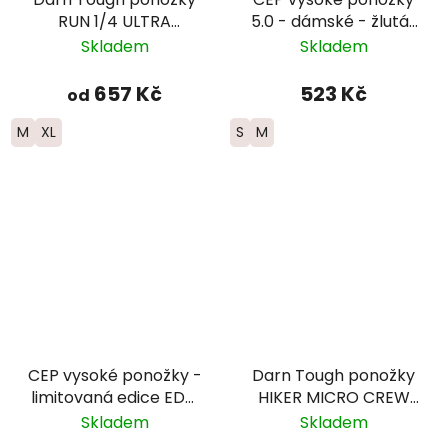
RUN 1/4 ULTRA
5.0 - dámské - žlutá/
Lightweight Merino -
červená
Skladem
Skladem
pánské - černé
657 Kč
523 Kč
od
M
XL
S
M
CEP vysoké ponožky -
Darn Tough ponožky
limitovaná edice EDT.
HIKER MICRO CREW
FADE - dámské -
Midweight Merino -
Skladem
Skladem
růžová/limetková
dámské - šedé