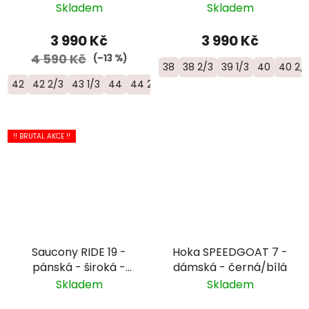
bílá/oranžová/žlutá
objemová bota -
Skladem
Skladem
1176573-BNNN
3 990 Kč
3 990 Kč
4 590 Kč
(–13 %)
38
38 2/3
39 1/3
40
40 2/
42
42 2/3
43 1/3
44
44 2/3
45 1/3
46
46 2/3
!! BRUTAL AKCE !!
Saucony RIDE 19 -
Hoka SPEEDGOAT 7 -
pánská - široká -
dámská - černá/bílá
černá/bílá
Skladem
Skladem