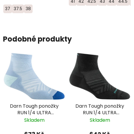
41
42
42.5
43
44
44.5
4
37
37.5
38
Podobné produkty
Darn Tough ponožky
Darn Tough ponožky
RUN 1/4 ULTRA
RUN 1/4 ULTRA
Lightweight s
Lightweight Merino -
Skladem
Skladem
výstelkou - dámské -
dámské - černé
modré