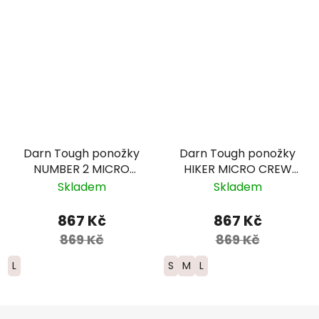
Darn Tough ponožky
Darn Tough ponožky
NUMBER 2 MICRO
HIKER MICRO CREW
CREW Midweight
Midweight Merino -
Skladem
Skladem
Merino - pánské -
dámské -
šedé
modrozelené
867 Kč
867 Kč
869 Kč
869 Kč
L
S
M
L
Z