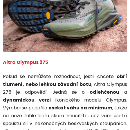
Altra Olympus 275
Pokud se nemůžete rozhodnout, jestli chcete
obří
tlumení, nebo lehkou závodní botu
, Altra Olympus
275 je odpovědí. Jedná se o
odlehčenou
a
dynamickou verzi
ikonického modelu Olympus.
Výrobci se podařilo
osekat váhu na minimum
, takže
na noze tuhle botu skoro neucítíte, což vám ušetří
spoustu sil v nekonečných beskydských stoupáních.