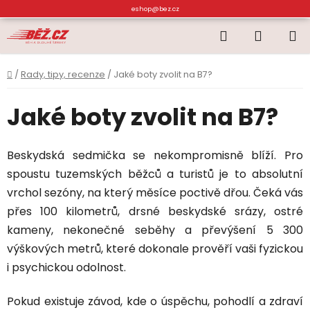
Přejít
eshop@bez.cz
na
Hledat
NÁKUP
obsah
KOŠÍK
Domů
/
Rady, tipy, recenze
/
Jaké boty zvolit na B7?
Jaké boty zvolit na B7?
Beskydská sedmička se nekompromisně blíží. Pro
spoustu tuzemských běžců a turistů je to absolutní
vrchol sezóny, na který měsíce poctivě dřou. Čeká vás
přes 100 kilometrů, drsné beskydské srázy, ostré
kameny, nekonečné seběhy a převýšení 5 300
výškových metrů, které dokonale prověří vaši fyzickou
i psychickou odolnost.
Pokud existuje závod, kde o úspěchu, pohodlí a zdraví