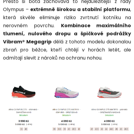
Přesto si bota zachovává to nejdůležitější z řady
Olympus –
extrémně širokou a stabilní platformu
,
která skvěle eliminuje riziko zvrtnutí kotníku na
nerovném povrchu.
Kombinace maximálního
tlumení, nulového dropu a špičkové podrážky
Vibram® Megagrip
dělá z tohoto modelu dokonalou
zbraň pro běžce, kteří chtějí v horách letět, ale
odmítají slevit z nároků na ochranu nohou.