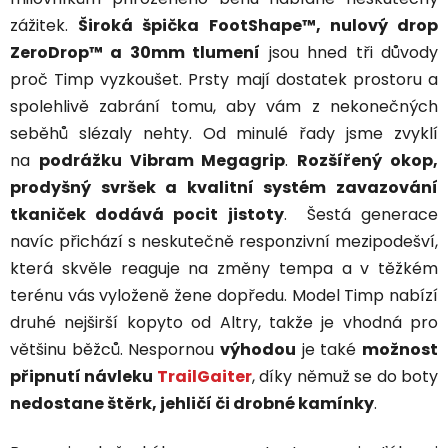
zážitek.
Široká špička FootShape™, nulový drop
ZeroDrop™ a 30mm tlumení
jsou hned tři důvody
proč Timp vyzkoušet. Prsty mají dostatek prostoru a
spolehlivě zabrání tomu, aby vám z nekonečných
seběhů slézaly nehty. Od minulé řady jsme zvyklí
na
podrážku Vibram Megagrip
.
Rozšířený okop,
prodyšný svršek a kvalitní systém zavazování
tkaniček dodává pocit jistoty
. Šestá generace
navíc přichází s neskutečně responzivní mezipodešví,
která skvěle reaguje na změny tempa a v těžkém
terénu vás vyloženě žene dopředu. Model Timp nabízí
druhé nejširší kopyto od Altry, takže je vhodná pro
většinu běžců. Nespornou
výhodou
je také
možnost
připnutí návleku
TrailGaiter
, díky němuž se do boty
nedostane štěrk, jehličí či drobné kamínky
.