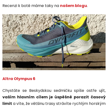
Recenzi k botě máme taky na
našem blogu
.
Altra Olympus 6
Chystáte se Beskydskou sedmičku spíše ostře ujít,
vaším hlavním cílem je úspěšně porazit časový
limit
a víte, že většinu trasy strávíte rychlým horským