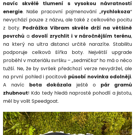
navíc skvělé tlumení s vysokou návratností
energie
. Naše pracovní pojmenování „
rychlokoza
“
nevychází pouze z názvu, ale také z celkového pocitu
z boty.
Podrážka Vibram skvěle drží na většině
povrchů
a
dovolí zrychlit i v náročnějším terénu
,
na který na ultra distanci určitě narazíte. Stabilitu
podporuje celková šířka boty. Největší upgrade
proběhl v materiálu svršku – „sedmička“ ho má o něco
tužší. Ne, že by svršek předchozí verze nevydržel, ale
na první pohled i pocitově
působí novinka odolněji
.
A navíc
bota dokázala
ještě o
pár gramů
zhubnout
! Kdo tedy hledá naprosté pohodlí a jistotu,
měl by volit Speedgoat.