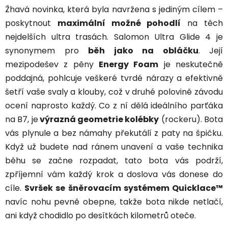
Žhavá novinka, která byla navržena s jediným cílem –
poskytnout
maximální možné pohodlí
na těch
nejdelších ultra trasách. Salomon Ultra Glide 4 je
synonymem pro
běh jako na obláčku
. Její
mezipodešev z pěny
Energy Foam
je neskutečně
poddajná, pohlcuje veškeré tvrdé nárazy a efektivně
šetří vaše svaly a klouby, což v druhé polovině závodu
ocení naprosto každý. Co z ní dělá ideálního parťáka
na B7, je
výrazná geometrie kolébky
(rockeru). Bota
vás plynule a bez námahy překutálí z paty na špičku.
Když už budete nad ránem unavení a vaše technika
běhu se začne rozpadat, tato bota vás podrží,
zpříjemní vám každý krok a doslova vás donese do
cíle.
Svršek se šněrovacím systémem Quicklace™
navíc nohu pevně obepne, takže bota nikde netlačí,
ani když chodidlo po desítkách kilometrů oteče.