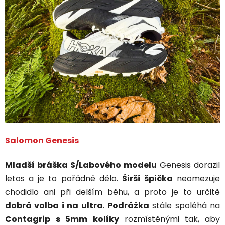
Salomon Genesis
Mladší bráška S/Labového
modelu
Genesis dorazil
letos a je to pořádné dělo.
Širší špička
neomezuje
chodidlo ani při delším běhu, a proto je to určitě
dobrá volba i na ultra
.
Podrážka
stále spoléhá na
Contagrip
s 5mm kolíky
rozmístěnými tak, aby