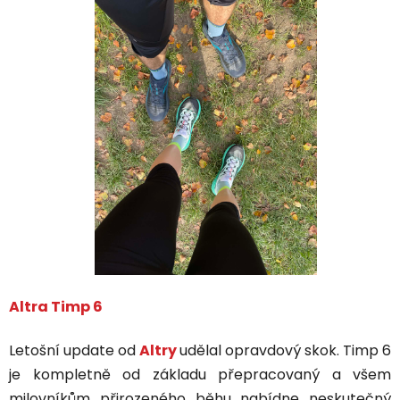
Altra Timp 6
Letošní update od
Altry
udělal opravdový skok. Timp 6
je kompletně od základu přepracovaný a všem
milovníkům přirozeného běhu nabídne neskutečný