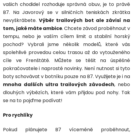
vašich chodidel rozhoduje správná obuv, je to právě
B7. Na Javorový se v silničních teniskách zkrátka
nevyškrábete.
Výběr trailových bot ale závisí na
tom, jaké máte ambice
. Chcete závod proběhnout v
tempu, nebo je vaším cílem limit a stabilní horský
pochod? Vybrali jsme několik modelů, které vás
spolehlivě provedou celou trasou až do vytouženého
cíle ve Frenštátě. Můžete se těšit na úspěšné
pokračovatele i naprosté novinky. Není nutnost si tyto
boty schovávat v botníku pouze na B7. Využijete je i na
mnoha dalších ultra trailových závodech
, nebo
dlouhých výbězích, které vám přijdou pod nohy. Tak
se na to pojďme podívat!
Pro rychlíky
Pokud plánujete B7 víceméně proběhnout,