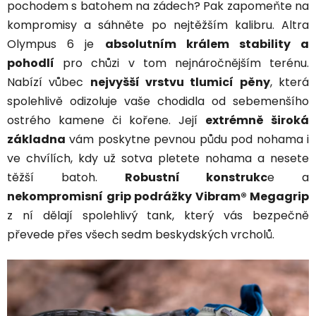
pochodem s batohem na zádech? Pak zapomeňte na
kompromisy a sáhněte po nejtěžším kalibru. Altra
Olympus 6 je
absolutním králem stability a
pohodlí
pro chůzi v tom nejnáročnějším terénu.
Nabízí vůbec
nejvyšší vrstvu tlumicí pěny
, která
spolehlivě odizoluje vaše chodidla od sebemenšího
ostrého kamene či kořene. Její
extrémně široká
základna
vám poskytne pevnou půdu pod nohama i
ve chvílích, kdy už sotva pletete nohama a nesete
těžší batoh.
Robustní konstrukc
e a
nekompromisní grip podrážky Vibram® Megagrip
z ní dělají spolehlivý tank, který vás bezpečně
převede přes všech sedm beskydských vrcholů.