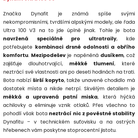
Značka Dynafit je známá spíše svými
nekompromisními, tvrdšími alpskými modely, ale řada
Ultra 100 V3 na to jde úplně jinak. Tohle je bota
navržená speciálně pro ultratraily
, kde
potřebujete
kombinaci drsné odolnosti a obřího
komfortu
.
Mezipodešev
je napěněná
dusíkem
, což
zajišťuje dlouhotrvající,
měkké tlumení
, které
neztrácí své vlastnosti ani po deseti hodinách na trati.
Bota nabízí
širší kopyto
, takže unavené chodidlo má
dostatek místa a nikde netrpí. Skvělým detailem je
měkká a upravená patní miska
, která hýčká
achilovky a eliminuje vznik otlaků. Přes všechno to
pohodlí však bota
neztrácí nic z pověstné stability
Dynafitu – v technickém suťovisku a na ostrých
hřebenech vám poskytne stoprocentní jistotu.