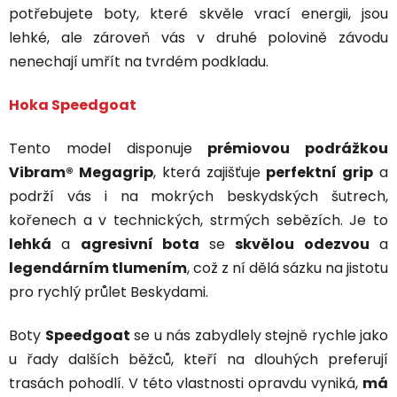
potřebujete boty, které skvěle vrací energii, jsou
lehké, ale zároveň vás v druhé polovině závodu
nenechají umřít na tvrdém podkladu.
Hoka Speedgoat
Tento model disponuje
prémiovou podrážkou
Vibram® Megagrip
, která zajišťuje
perfektní grip
a
podrží vás i na mokrých beskydských šutrech,
kořenech a v technických, strmých sebězích. Je to
lehká
a
agresivní bota
se
skvělou odezvou
a
legendárním tlumením
, což z ní dělá sázku na jistotu
pro rychlý průlet Beskydami.
Boty
Speedgoat
se u nás zabydlely stejně rychle jako
u řady dalších běžců, kteří na dlouhých preferují
trasách pohodlí. V této vlastnosti opravdu vyniká,
má