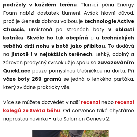
podržely v každém terénu
. Tlumicí pěna Energy
Foam nabízí dostatek tlumení. Avšak hlavní důvod,
proč je Genesis dobrou volbou, je
technologie Active
Chassis
, umístěná po stranách boty
v oblasti
kotníku
.
Skvěle
ho
tak
obepíná
a
u technických
seběhů drží nohu v botě jako přibitou
. To dodává
na
jistotě i v nejtěžších terénech
. Lehký, odolný a
zároveň prodyšný svršek už je spolu se
zavazováním
QuickLace
pouze pomyslnou třešničkou na dortu. Při
váze boty 269 gramů
se jedná o lehkého parťáka,
který zvládne prakticky vše.
Více se můžete dozvědět v naší
recenzi
nebo
recenzi
kolegů ze Světa běhu
. Od července také chystáme
naprostou novinku - a to Salomon Genesis 2.