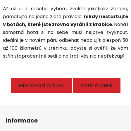
Ať už si z našeho výběru zvolíte jakékoliv zbraně,
pamatujte na jedno zlaté pravidlo:
nikdy nestartujte
v botách, které jste zrovna vytáhli z krabice
. Noha i
samotná bota si na sebe musí nejprve zvyknout.
Ideální je v novém páru odběhat nebo ujít alespoň 50
až 100 kilometrů v tréninku, abyste si ověřili, že vám
střih stoprocentně sedí a na trati vás nic nepřekvapí.
PŘEDCHOZÍ ČLÁNEK
DALŠÍ ČLÁNEK
Z
á
Informace
p