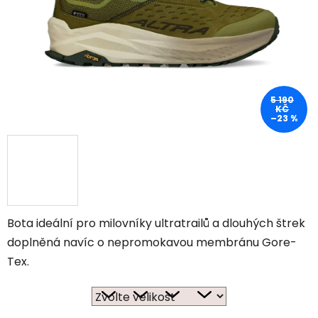
5 190
KČ
–23 %
Bota ideální pro milovníky ultratrailů a dlouhých štrek
doplněná navíc o nepromokavou membránu Gore-
Tex.