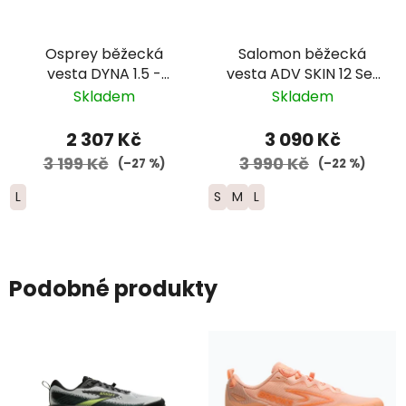
Osprey běžecká
Salomon běžecká
vesta DYNA 1.5 -
vesta ADV SKIN 12 Set
dámská - šedá
- dámská - černá
Skladem
Skladem
2025
2 307 Kč
3 090 Kč
3 199 Kč
3 990 Kč
(–27 %)
(–22 %)
L
S
M
L
Podobné produkty