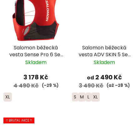
Salomon běžecká
Salomon běžecká
vesta Sense Pro 6 Set
vesta ADV SKIN 5 Set
- červená/černá
-červená 2025
Skladem
Skladem
3 178 Kč
2 490 Kč
od
4 490 Kč
3 490 Kč
(–29 %)
(až –28 %)
XL
S
M
L
XL
!! BRUTAL AKCE !!