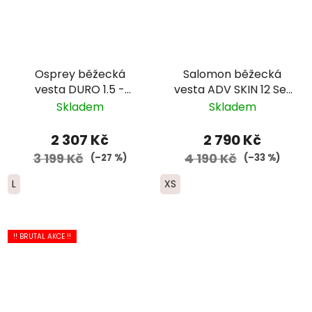
Osprey běžecká
Salomon běžecká
vesta DURO 1.5 -
vesta ADV SKIN 12 Set
modrá
-dámská - světle
Skladem
Skladem
modrá/tmavě modrá
2 307 Kč
2 790 Kč
3 199 Kč
4 190 Kč
(–27 %)
(–33 %)
L
XS
!! BRUTAL AKCE !!