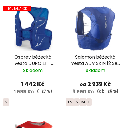
!! BRUTAL AKCE !!
Osprey běžecká
Salomon běžecká
vesta DURO LT -
vesta ADV SKIN 12 Set
pánská modrá
- modrá 2025
Skladem
Skladem
1 442 Kč
2 939 Kč
od
1 999 Kč
3 990 Kč
(–27 %)
(až –26 %)
S
XS
S
M
L