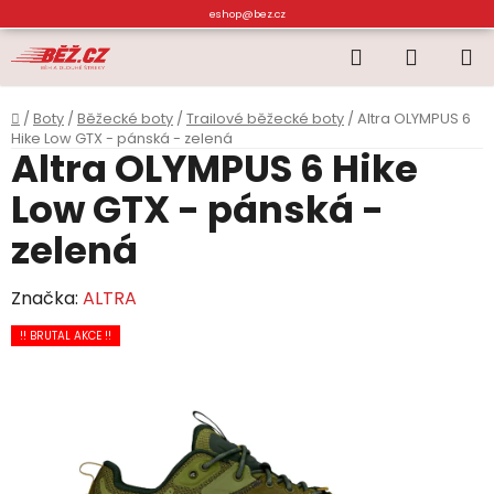
Přejít
eshop@bez.cz
na
Hledat
NÁKUP
obsah
KOŠÍK
Domů
/
Boty
/
Běžecké boty
/
Trailové běžecké boty
/
Altra OLYMPUS 6
Hike Low GTX - pánská - zelená
Altra OLYMPUS 6 Hike
Low GTX - pánská -
zelená
Značka:
ALTRA
!! BRUTAL AKCE !!