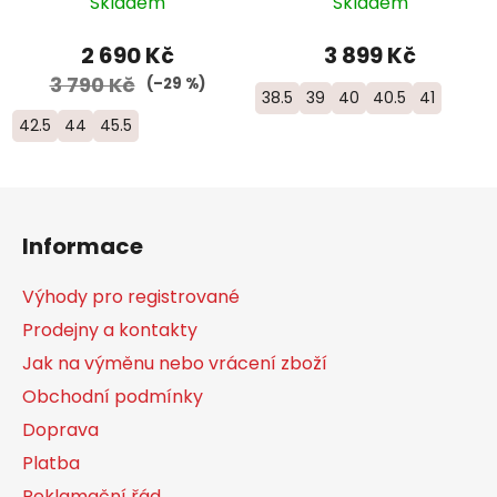
Skladem
Skladem
2 690 Kč
3 899 Kč
3 790 Kč
(–29 %)
38.5
39
40
40.5
41
42.5
44
45.5
Z
á
Informace
p
a
Výhody pro registrované
t
Prodejny a kontakty
í
Jak na výměnu nebo vrácení zboží
Obchodní podmínky
Doprava
Platba
Reklamační řád