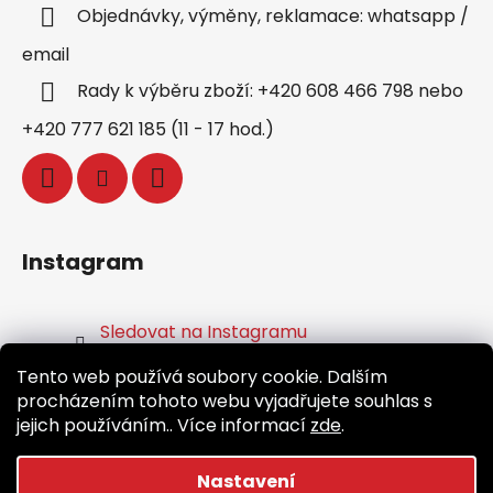
Objednávky, výměny, reklamace: whatsapp /
email
Rady k výběru zboží: +420 608 466 798 nebo
+420 777 621 185 (11 - 17 hod.)
Instagram
Sledovat na Instagramu
Tento web používá soubory cookie. Dalším
Facebook
procházením tohoto webu vyjadřujete souhlas s
jejich používáním.. Více informací
zde
.
Nastavení