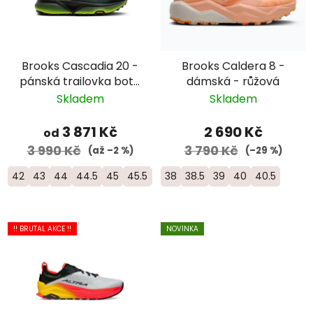
Brooks Cascadia 20 -
Brooks Caldera 8 -
pánská trailovka bota
dámská - růžová
do horského terénu -
Skladem
Skladem
1104891D-099
3 871 Kč
2 690 Kč
od
3 990 Kč
3 790 Kč
(až –2 %)
(–29 %)
42
43
44
44.5
45
45.5
46
38
38.5
39
40
40.5
!! BRUTAL AKCE !!
NOVINKA