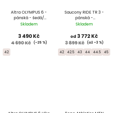
Altra OLYMPUS 6 -
Saucony RIDE TR 3 -
pánská - šedá/
pánská -
červená
černá/oranžová
Skladem
Skladem
3 490 Kč
3 772 Kč
od
4 690 Kč
3 899 Kč
(–25 %)
(až –3 %)
42
42
42.5
43
44
44.5
45