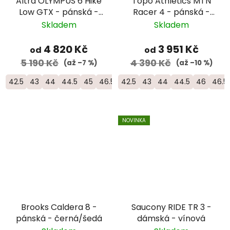
Altra OLYMPUS 6 Hike
Topo Athletics MTN
Low GTX - pánská -
Racer 4 - pánská -
šedá/oranžová
šedá/žlutá
Skladem
Skladem
4 820 Kč
3 951 Kč
od
od
5 190 Kč
4 390 Kč
(až –7 %)
(až –10 %)
42.5
43
44
44.5
45
46.5
42.5
43
44
44.5
46
46.5
NOVINKA
Brooks Caldera 8 -
Saucony RIDE TR 3 -
pánská - černá/šedá
dámská - vínová