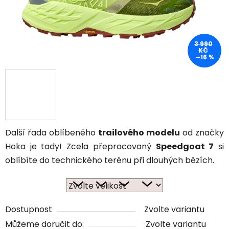
3 990
KČ
–16 %
Další řada oblíbeného
trailového modelu
od značky
Hoka je tady! Zcela přepracovaný
Speedgoat 7
si
oblíbíte do technického terénu při dlouhých bězích.
Dostupnost
Zvolte variantu
Můžeme doručit do:
Zvolte variantu