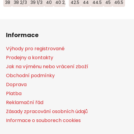
38
38 2/3
39 1/3
40
40 2/3
42.5
41 1/3
44
44.5
45
46.5
Z
á
Informace
p
a
Výhody pro registrované
t
Prodejny a kontakty
í
Jak na výměnu nebo vrácení zboží
Obchodní podmínky
Doprava
Platba
Reklamační řád
Zásady zpracování osobních údajů
Informace o souborech cookies