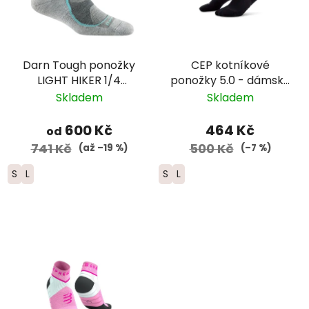
Darn Tough ponožky
CEP kotníkové
LIGHT HIKER 1/4
ponožky 5.0 - dámské
Lightweight Merino -
– černá
Skladem
Skladem
dámské - šedé
600 Kč
464 Kč
od
741 Kč
500 Kč
(až –19 %)
(–7 %)
S
L
S
L