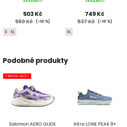
Skladem
Skladem
merino - pánské -
černé/šedé
503 Kč
749 Kč
560 Kč
837 Kč
(–10 %)
(–10 %)
S
XL
XL
Podobné produkty
!! BRUTAL AKCE !!
Salomon AERO GLIDE
Altra LONE PEAK 9+