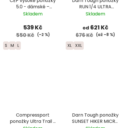
CEP vysoké ponožky
Darn Tough ponožky
5.0 - dámské –
RUN 1/4 ULTRA
oranžová
Lightweight s
Skladem
Skladem
výstelkou - pánské -
černé
539 Kč
621 Kč
od
550 Kč
676 Kč
(–2 %)
(až –8 %)
S
M
L
XL
XXL
Compressport
Darn Tough ponožky
ponožky Ultra Trail -
SUNSET HIKER MICRO
černá/červená
CREW Lightweight