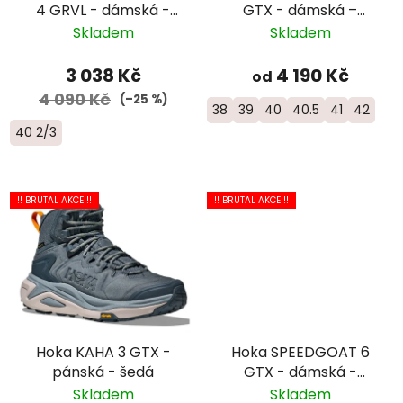
4 GRVL - dámská -
GTX - dámská –
modrá/růžová
šedomodrá
Skladem
Skladem
3 038 Kč
4 190 Kč
od
4 090 Kč
(–25 %)
38
39
40
40.5
41
42
40 2/3
!! BRUTAL AKCE !!
!! BRUTAL AKCE !!
Hoka KAHA 3 GTX -
Hoka SPEEDGOAT 6
pánská - šedá
GTX - dámská -
černá
Skladem
Skladem