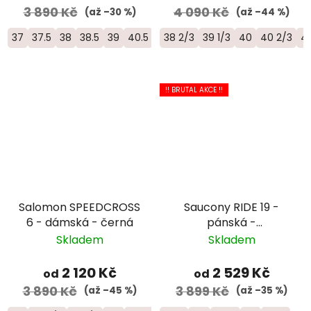
3 890 Kč
4 090 Kč
(až –30 %)
(až –44 %)
37
37.5
38
38.5
39
40.5
42
38 2/3
39 1/3
40
40 2/3
41
!! BRUTAL AKCE !!
Salomon SPEEDCROSS
Saucony RIDE 19 -
6 - dámská - černá
pánská -
oranžová/bílá
Skladem
Skladem
2 120 Kč
2 529 Kč
od
od
3 890 Kč
3 899 Kč
(až –45 %)
(až –35 %)