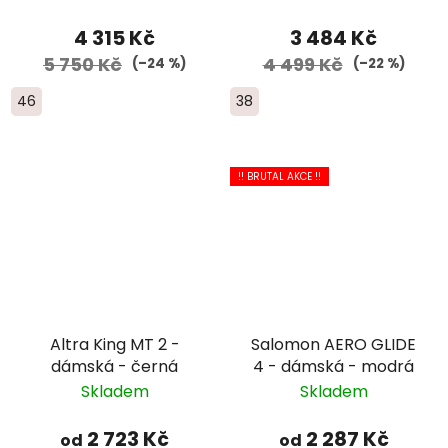
4 315 Kč
3 484 Kč
5 750 Kč
4 499 Kč
(–24 %)
(–22 %)
46
38
!! BRUTAL AKCE !!
Altra King MT 2 -
Salomon AERO GLIDE
dámská - černá
4 - dámská - modrá
Skladem
Skladem
2 723 Kč
2 287 Kč
od
od