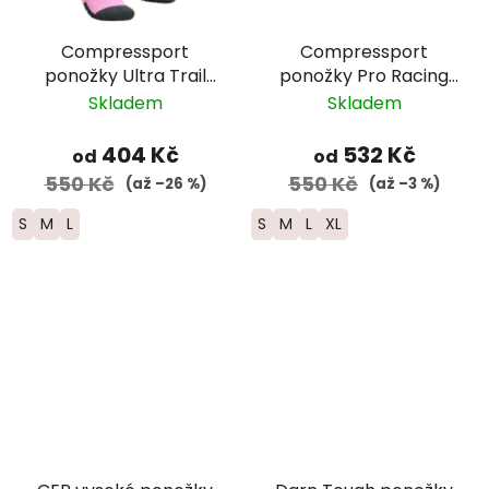
Compressport
Compressport
ponožky Ultra Trail
ponožky Pro Racing
nízké - růžová/bílá/
Trail v4.0 - UTMB 2026
Skladem
Skladem
černá
- černá
404 Kč
532 Kč
od
od
550 Kč
550 Kč
(až –26 %)
(až –3 %)
S
M
L
S
M
L
XL