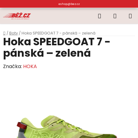
Přejít
eshop@bez.cz
na
Hledat
NÁKUP
obsah
KOŠÍK
Domů
/
Boty
/
Hoka SPEEDGOAT 7 - pánská – zelená
Hoka SPEEDGOAT 7 -
pánská – zelená
Značka:
HOKA