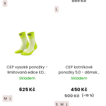
869 Kč
S
L
CEP vysoké ponožky -
CEP kotníkové
limitovaná edice EDT.
ponožky 5.0 - dámské
FADE - dámské -
– modrá
Skladem
Skladem
limetková/modrá
625 Kč
450 Kč
500 Kč
(–10 %)
M
L
S
M
L