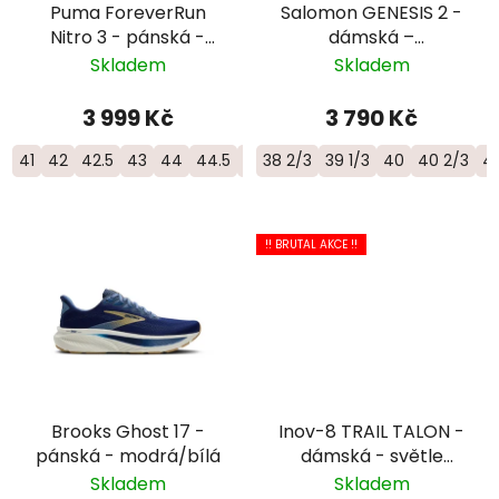
Puma ForeverRun
Salomon GENESIS 2 -
Nitro 3 - pánská -
dámská –
modrá
fialová/oranžová
Skladem
Skladem
3 999 Kč
3 790 Kč
41
42
42.5
43
44
44.5
45
38 2/3
46
46.5
39 1/3
47
40
40 2/3
41
!! BRUTAL AKCE !!
Brooks Ghost 17 -
Inov-8 TRAIL TALON -
pánská - modrá/bílá
dámská - světle
fialová
Skladem
Skladem