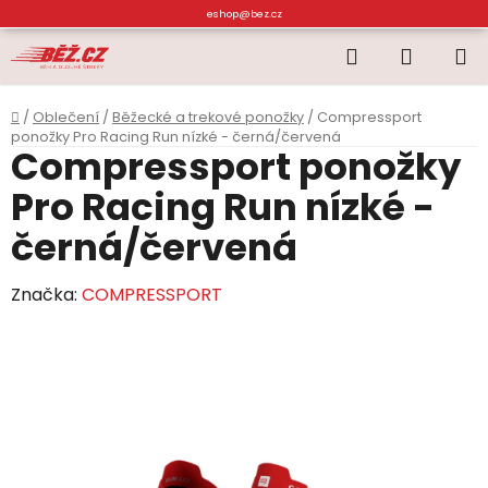
Přejít
eshop@bez.cz
na
Hledat
NÁKUP
obsah
KOŠÍK
Domů
/
Oblečení
/
Běžecké a trekové ponožky
/
Compressport
ponožky Pro Racing Run nízké - černá/červená
Compressport ponožky
Pro Racing Run nízké -
černá/červená
Značka:
COMPRESSPORT