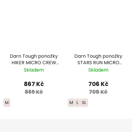
Darn Tough ponožky
Darn Tough ponožky
HIKER MICRO CREW
STARS RUN MICRO
Midweight Merino -
CREW ULTRA
Skladem
Skladem
dámské -
Lightweight Merino -
modrozelené
pánské
867 Kč
706 Kč
869 Kč
708 Kč
M
M
L
XL
Z
á