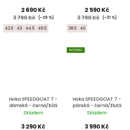
2 690 Kč
2 590 Kč
3 790 Kč
3 790 Kč
(–29 %)
(–31 %)
42.5
43
44.5
46.5
38.5
40
NOVINKA
Hoka SPEEDGOAT 7 -
Hoka SPEEDGOAT 7 -
dámská - černá/bílá
pánská - černá/žlutá
Skladem
Skladem
3 290 Kč
3 990 Kč