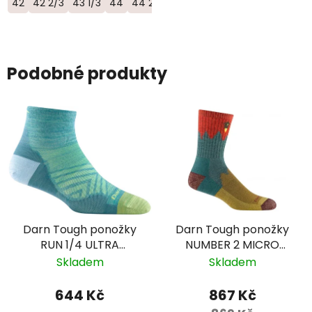
42
42 2/3
43 1/3
44
44 2/3
45 1/3
46
46 2/3
Podobné produkty
Darn Tough ponožky
Darn Tough ponožky
RUN 1/4 ULTRA
NUMBER 2 MICRO
Lightweight Merino -
CREW Midweight
Skladem
Skladem
dámské - modré
Merino - pánské -
červené/modré/žluté
644 Kč
867 Kč