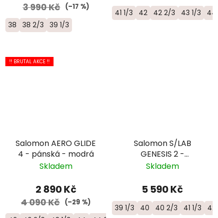
3 990 Kč
(–17 %)
41 1/3
42
42 2/3
43 1/3
44
38
38 2/3
39 1/3
!! BRUTAL AKCE !!
Salomon AERO GLIDE
Salomon S/LAB
4 - pánská - modrá
GENESIS 2 -
univerzální trailová
Skladem
Skladem
běžecká bota -
L49190100
2 890 Kč
5 590 Kč
4 090 Kč
(–29 %)
39 1/3
40
40 2/3
41 1/3
42