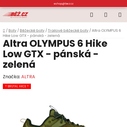
Přejít
eshop@bez.cz
na
Hledat
NÁKUP
obsah
KOŠÍK
Domů
/
Boty
/
Běžecké boty
/
Trailové běžecké boty
/
Altra OLYMPUS 6
Hike Low GTX - pánská - zelená
Altra OLYMPUS 6 Hike
Low GTX - pánská -
zelená
Značka:
ALTRA
!! BRUTAL AKCE !!