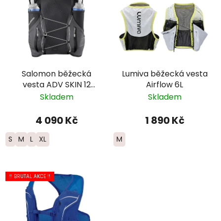
Salomon běžecká
Lumiva běžecká vesta
vesta ADV SKIN 12
Airflow 6L
GRADIENT SET –
Skladem
Skladem
černá/šedá
4 090 Kč
1 890 Kč
S
M
L
XL
M
!! BRUTAL AKCE !!