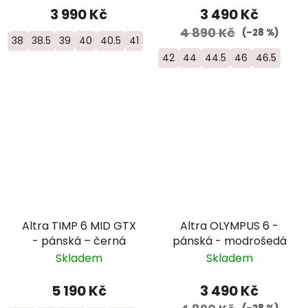
3 990 Kč
3 490 Kč
4 890 Kč
(–28 %)
38
38.5
39
40
40.5
41
42
44
44.5
46
46.5
Altra TIMP 6 MID GTX
Altra OLYMPUS 6 -
- pánská – černá
pánská - modrošedá
Skladem
Skladem
5 190 Kč
3 490 Kč