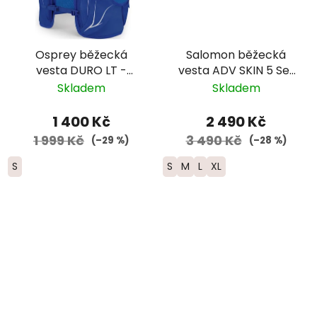
Osprey běžecká
Salomon běžecká
vesta DURO LT -
vesta ADV SKIN 5 Set
pánská modrá
-červená 2025
Skladem
Skladem
1 400 Kč
2 490 Kč
1 999 Kč
3 490 Kč
(–29 %)
(–28 %)
S
S
M
L
XL