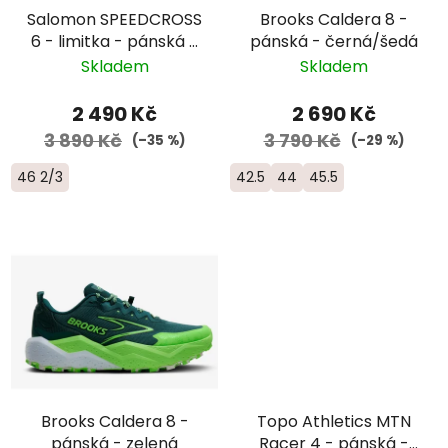
Salomon SPEEDCROSS
Brooks Caldera 8 -
6 - limitka - pánská -
pánská - černá/šedá
černá/modrá/
Skladem
Skladem
červená
2 490 Kč
2 690 Kč
3 890 Kč
3 790 Kč
(–35 %)
(–29 %)
46 2/3
42.5
44
45.5
Brooks Caldera 8 -
Topo Athletics MTN
pánská - zelená
Racer 4 - pánská -