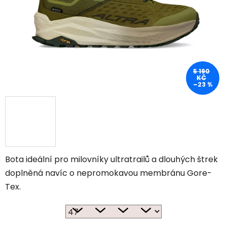
5 190
KČ
–23 %
Bota ideální pro milovníky ultratrailů a dlouhých štrek
doplněná navíc o nepromokavou membránu Gore-
Tex.