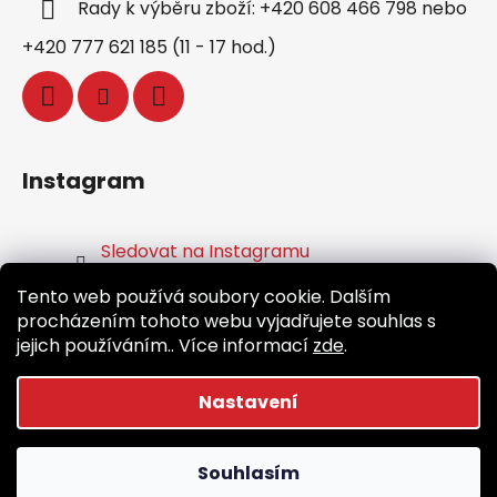
Rady k výběru zboží: +420 608 466 798 nebo
+420 777 621 185 (11 - 17 hod.)
Instagram
Sledovat na Instagramu
Tento web používá soubory cookie. Dalším
Facebook
procházením tohoto webu vyjadřujete souhlas s
jejich používáním.. Více informací
zde
.
Nastavení
Vytvořil Shoptet
Souhlasím
Copyright 2026
Běž.cz
. Všechna práva vyhrazena.