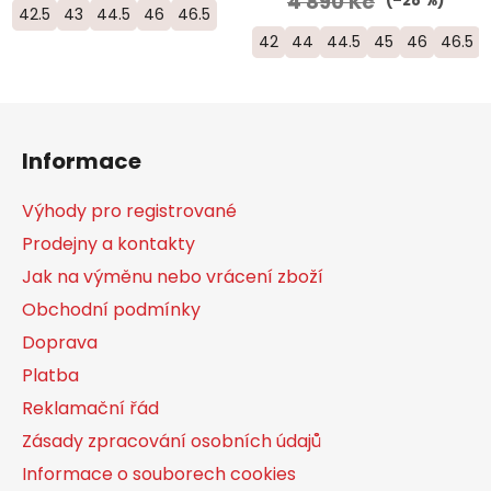
4 890 Kč
(–28 %)
42.5
43
44.5
46
46.5
42
44
44.5
45
46
46.5
Z
á
Informace
p
a
Výhody pro registrované
t
Prodejny a kontakty
í
Jak na výměnu nebo vrácení zboží
Obchodní podmínky
Doprava
Platba
Reklamační řád
Zásady zpracování osobních údajů
Informace o souborech cookies