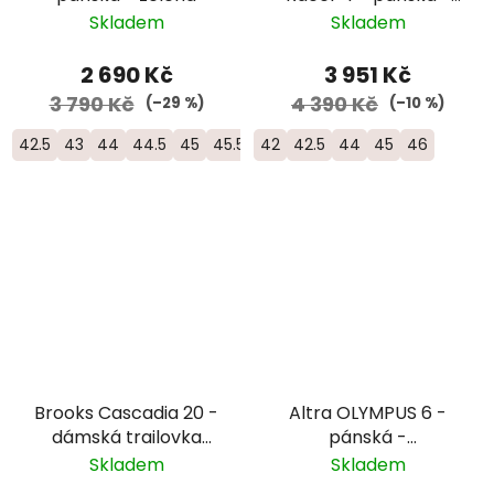
modrá/oranžová
Skladem
Skladem
2 690 Kč
3 951 Kč
3 790 Kč
4 390 Kč
(–29 %)
(–10 %)
42.5
43
44
44.5
45
45.5
42
42.5
44
45
46
Brooks Cascadia 20 -
Altra OLYMPUS 6 -
dámská trailovka
pánská -
bota do horského
béžová/oranžová
Skladem
Skladem
terénu - 1204781B-431