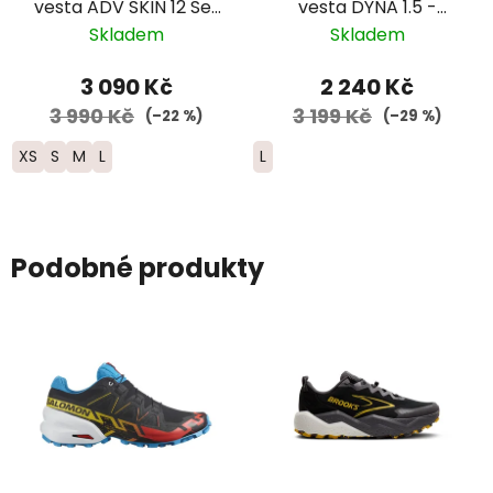
vesta ADV SKIN 12 Set
vesta DYNA 1.5 -
- červená 2025
dámská - šedá
Skladem
Skladem
3 090 Kč
2 240 Kč
3 990 Kč
3 199 Kč
(–22 %)
(–29 %)
XS
S
M
L
L
Podobné produkty