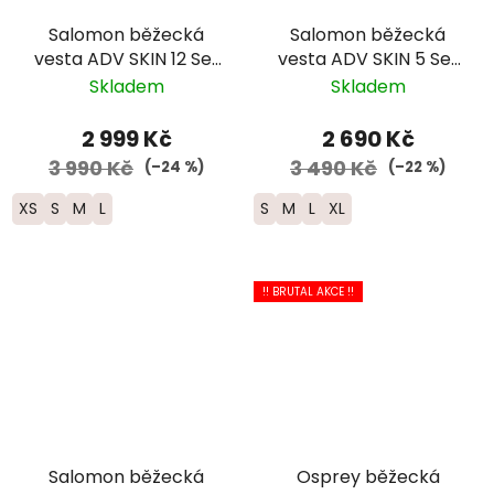
Salomon běžecká
Salomon běžecká
vesta ADV SKIN 12 Set
vesta ADV SKIN 5 Set
- modrá 2025
-černá 2025
Skladem
Skladem
2 999 Kč
2 690 Kč
3 990 Kč
3 490 Kč
(–24 %)
(–22 %)
XS
S
M
L
S
M
L
XL
!! BRUTAL AKCE !!
Salomon běžecká
Osprey běžecká