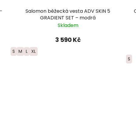
-
Salomon běžecká vesta ADV SKIN 5
GRADIENT SET – modrá
Skladem
3 590 Kč
S
M
L
XL
S