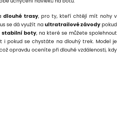
dobé uchycení návleků na botu.
na
dlouhé trasy
, pro ty, kteří chtějí mít nohy v
us se dá využít na
ultratrailové závody
pokud
a
stabilní boty
, na které se můžete spolehnout
t i pokud se chystáte na dlouhý trek. Model je
což opravdu oceníte při dlouhé vzdálenosti, kdy