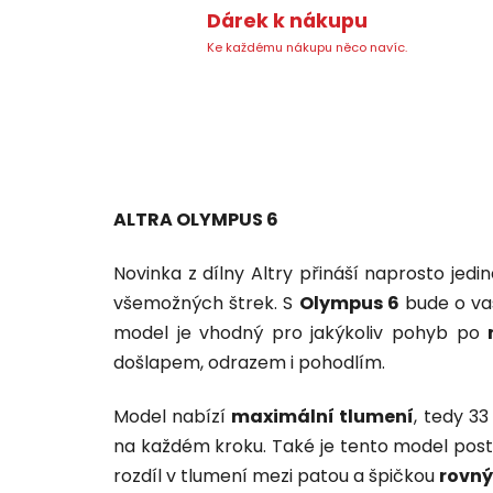
Dárek k nákupu
Ke každému nákupu něco navíc.
ALTRA OLYMPUS 6
Novinka z dílny Altry přináší naprosto je
všemožných štrek. S
Olympus 6
bude o vaš
model je vhodný pro jakýkoliv pohyb po
došlapem, odrazem i pohodlím.
Model nabízí
maximální tlumení
, tedy 3
na každém kroku. Také je tento model po
rozdíl v tlumení mezi patou a špičkou
rovný