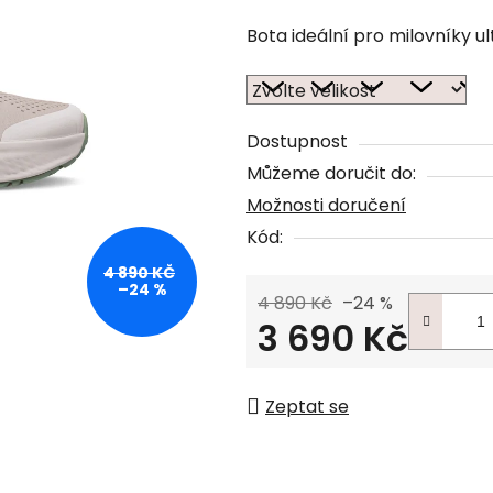
Bota ideální pro milovníky ul
Dostupnost
Můžeme doručit do:
Možnosti doručení
Kód:
4 890 KČ
–24 %
4 890 Kč
–24 %
3 690 Kč
Měrná cena:
Zeptat se