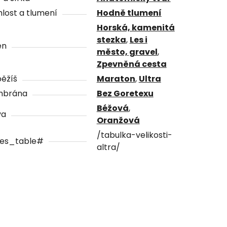
lost a tlumení
Hodně tlumení
Horská, kamenitá
stezka
,
Les i
én
město, gravel
,
Zpevněná cesta
ěžíš
Maraton
,
Ultra
brána
Bez Goretexu
Béžová
,
va
Oranžová
/tabulka-velikosti-
zes_table#
altra/