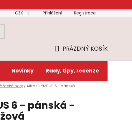
CZK
Přihlášení
Registrace
mínky
Doprava
Platba
Reklamační řád
Zás
PRÁZDNÝ KOŠÍK
NÁKUPNÍ
KOŠÍK
Novinky
Rady, tipy, recenze
běžecké boty
/
Altra OLYMPUS 6 - pánská -
S 6 - pánská -
nžová