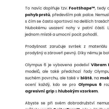
To navíc doplňuje tzv.
FootShape™
, tedy
pohyb prstů
, především pak palce. Nemusí
s čím se často sportovci na delších trasách 
hlubokému usazení nohy v patní části.
jednom místě a umocní pocit pohodlí.
Prodyšnost zaručuje svršek z materiál
prodyšný a zároveň pevný. Díky němu je bo
Olympus 6 je vybavena podešví
Vibram 
modelů, ale také předchozí řady Olympu
suchém povrchu, ale také v
blátě
, na
mok
ocení každý, kdo se pro
Olympus 6
ro
agresivní grip
s
hlubokým vzorkem
.
Abyste se při svém dobrodružství nemus