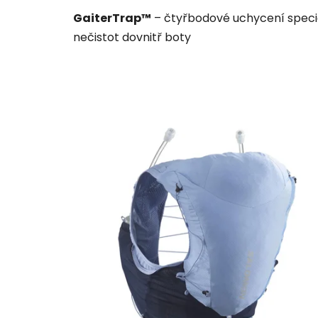
GaiterTrap™
– čtyřbodové uchycení speciá
nečistot dovnitř boty