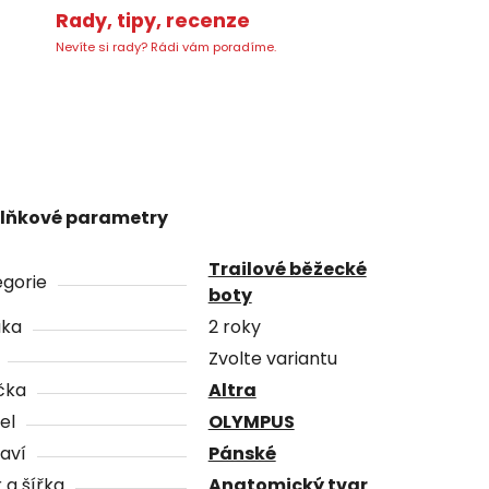
Rady, tipy, recenze
Nevíte si rady? Rádi vám poradíme.
lňkové parametry
Trailové běžecké
gorie
boty
uka
2 roky
Zvolte variantu
čka
Altra
el
OLYMPUS
aví
Pánské
 a šířka
Anatomický tvar