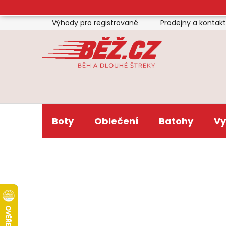
Přejít
na
Výhody pro registrované
Prodejny a kontak
obsah
Boty
Oblečení
Batohy
Vy