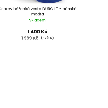
Osprey běžecká vesta DURO LT - pánská
modrá
Skladem
1 400 Kč
1 999 Kč
(–29 %)