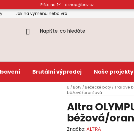
Pište na:
eshop@bez.cz
ty
Jak na výměnu nebo vrácení zboží
Obchodní pod
bavení
Brutální výprodej
Naše projekty
Domů
/
Boty
/
Běžecké boty
/
Trailové 
béžová/oranžová
Altra OLYMPU
béžová/ora
Značka:
ALTRA