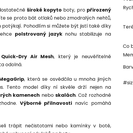
Rych
 dostatečně
široké kopyto
boty, pro
přirozený
te se proto bát otlaků nebo zmodralých nehtů,
potýkají. Pohodlím si můžete být jistí také díky
Ter
 Lehce
polstrovaný jazyk
nohu stabilizuje na
Co b
Mem
u
Quick-Dry Air Mesh
, který je neuvěřitelně
ta odolná.
Bar
MegaGrip
, která se osvědčila u mnoha jiných
#si
s. Tento model díky ní skvěle drží nejen na
rých kamenech
nebo
skalách
. Což rozhodně
zhodne.
Výborné přilnavosti
navíc pomáhá
eli trápit nečistotami nebo kamínky v botě,