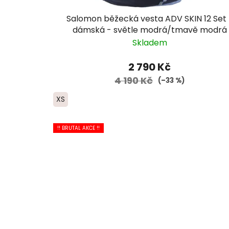
Salomon běžecká vesta ADV SKIN 12 Set 
dámská - světle modrá/tmavě modrá
Skladem
2 790 Kč
4 190 Kč
(–33 %)
XS
!! BRUTAL AKCE !!