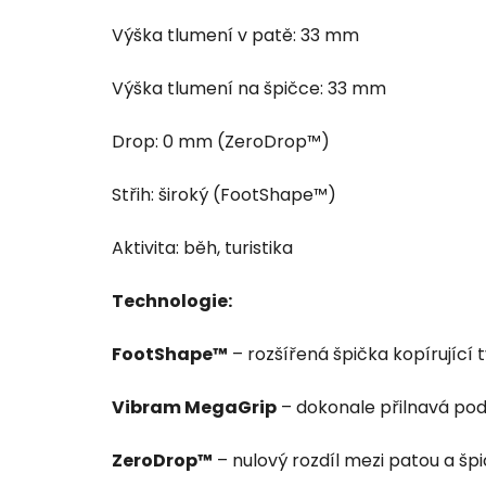
Výška tlumení v patě: 33 mm
Výška tlumení na špičce: 33 mm
Drop: 0 mm (ZeroDrop™)
Střih: široký (FootShape™)
Aktivita: běh, turistika
Technologie:
FootShape™
– rozšířená špička kopírující 
Vibram MegaGrip
– dokonale přilnavá po
ZeroDrop™
– nulový rozdíl mezi patou a šp