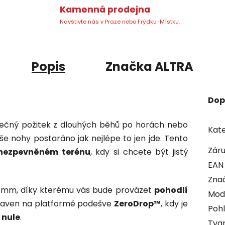
Kamenná prodejna
Navštivte nás v Praze nebo Frýdku-Místku.
Popis
Značka
ALTRA
Dop
dinečný požitek z dlouhých běhů po horách nebo
Kate
e nohy postaráno jak nejlépe to jen jde. Tento
Zár
nezpevněném terénu
, kdy si chcete být jistý
EAN
Zna
3 mm, díky kterému vás bude provázet
pohodlí
Mod
staven na platformě podešve
ZeroDrop™
, kdy je
Pohl
 nule
.
Tvar