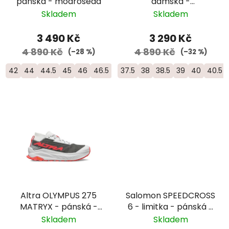
pánská - modrošedá
dámská -
bílá/modrá/růžová
Skladem
Skladem
3 490 Kč
3 290 Kč
4 890 Kč
4 890 Kč
(–28 %)
(–32 %)
42
44
44.5
45
46
46.5
37.5
38
38.5
39
40
40.5
Altra OLYMPUS 275
Salomon SPEEDCROSS
MATRYX - pánská -
6 - limitka - pánská -
bílá/šedá/oranžová
černá/modrá/
Skladem
Skladem