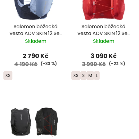
Salomon běžecká
Salomon běžecká
vesta ADV SKIN 12 Set
vesta ADV SKIN 12 Set
-dámská - světle
- červená 2025
Skladem
Skladem
modrá/tmavě modrá
2 790 Kč
3 090 Kč
4 190 Kč
3 990 Kč
(–33 %)
(–22 %)
XS
XS
S
M
L