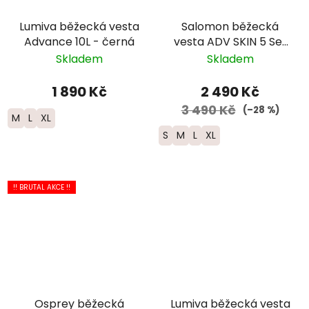
Lumiva běžecká vesta
Salomon běžecká
Advance 10L - černá
vesta ADV SKIN 5 Set
-červená 2025
Skladem
Skladem
1 890 Kč
2 490 Kč
3 490 Kč
(–28 %)
M
L
XL
S
M
L
XL
!! BRUTAL AKCE !!
Osprey běžecká
Lumiva běžecká vesta