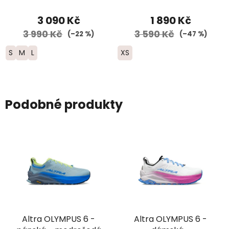
2025
3 090 Kč
1 890 Kč
3 990 Kč
3 590 Kč
(–22 %)
(–47 %)
S
M
L
XS
Podobné produkty
Altra OLYMPUS 6 -
Altra OLYMPUS 6 -