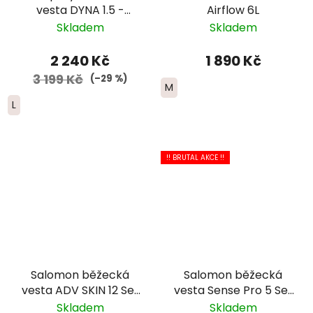
vesta DYNA 1.5 -
Airflow 6L
dámská - šedá
Skladem
Skladem
2 240 Kč
1 890 Kč
3 199 Kč
(–29 %)
M
L
!! BRUTAL AKCE !!
Salomon běžecká
Salomon běžecká
vesta ADV SKIN 12 Set
vesta Sense Pro 5 Set
- dámská - černá
- černá
Skladem
Skladem