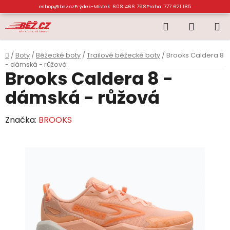
Přejít
eshop@bez.cz
Frýdek-Místek: 608 466 798
Praha: 777 621 185
na
Hledat
NÁKUP
obsah
KOŠÍK
Domů
/
Boty
/
Běžecké boty
/
Trailové běžecké boty
/
Brooks Caldera 8
- dámská - růžová
Brooks Caldera 8 -
dámská - růžová
Značka:
BROOKS