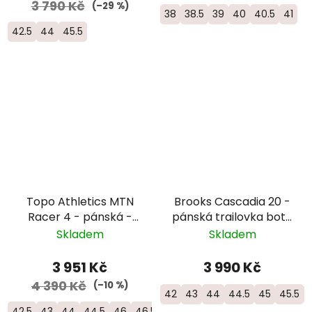
3 790 Kč
(–29 %)
38
38.5
39
40
40.5
41
42.5
44
45.5
Topo Athletics MTN
Brooks Cascadia 20 -
Racer 4 - pánská -
pánská trailovka bota
šedá/žlutá
do horského terénu -
Skladem
Skladem
1104891D-099
3 951 Kč
3 990 Kč
4 390 Kč
(–10 %)
42
43
44
44.5
45
45.5
42.5
43
44
44.5
46
46.5