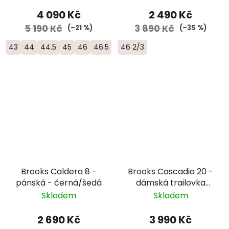
červená
4 090 Kč
2 490 Kč
5 190 Kč
3 890 Kč
(–21 %)
(–35 %)
43
44
44.5
45
46
46.5
46 2/3
Brooks Caldera 8 -
Brooks Cascadia 20 -
pánská - černá/šedá
dámská trailovka
bota do horského
Skladem
Skladem
terénu - 1204781B-431
2 690 Kč
3 990 Kč