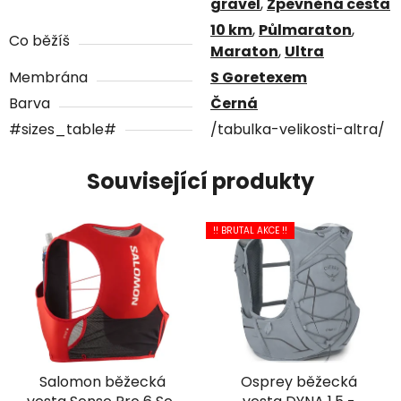
gravel
,
Zpevněná cesta
10 km
,
Půlmaraton
,
Co běžíš
Maraton
,
Ultra
Membrána
S Goretexem
Barva
Černá
#sizes_table#
/tabulka-velikosti-altra/
Související produkty
!! BRUTAL AKCE !!
Salomon běžecká
Osprey běžecká