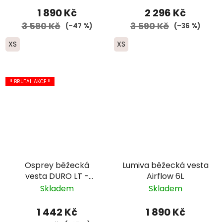
1 890 Kč
2 296 Kč
3 590 Kč
3 590 Kč
(–47 %)
(–36 %)
XS
XS
!! BRUTAL AKCE !!
Osprey běžecká
Lumiva běžecká vesta
vesta DURO LT -
Airflow 6L
pánská modrá
Skladem
Skladem
1 442 Kč
1 890 Kč