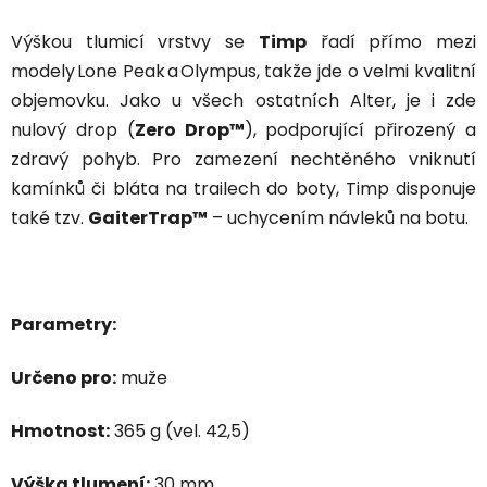
Výškou tlumicí vrstvy se
Timp
řadí přímo mezi
modely
Lone
Peak a
Olympus, takže jde o velmi kvalitní
objemovku. Jako u všech ostatních Alter, je i zde
nulový drop (
Zero Drop™
)
, podporující přirozený a
zdravý pohyb
. Pro zamezení nechtěného vniknutí
kamínků či bláta na trailech do boty, Timp disponuje
také tzv.
GaiterTrap™
– uchycením návleků na botu.
Parametry:
Určeno pro:
muže
Hmotnost:
365 g (vel. 42,5)
Výška tlumení:
30 mm