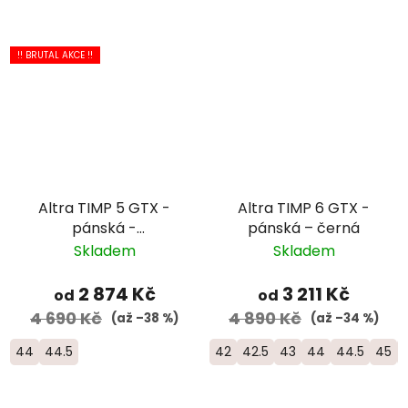
!! BRUTAL AKCE !!
Altra TIMP 5 GTX -
Altra TIMP 6 GTX -
pánská -
pánská – černá
černá/oranžová
Skladem
Skladem
2 874 Kč
3 211 Kč
od
od
4 690 Kč
4 890 Kč
(až –38 %)
(až –34 %)
44
44.5
42
42.5
43
44
44.5
45