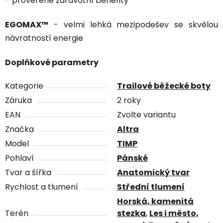
– prověřené zdravotní benefity
EGOMAX™
- velmi lehká mezipodešev se skvělou
návratností energie
Doplňkové parametry
Kategorie
Trailové běžecké boty
Záruka
2 roky
EAN
Zvolte variantu
Značka
Altra
Model
TIMP
Pohlaví
Pánské
Tvar a šířka
Anatomický tvar
Rychlost a tlumení
Střední tlumení
Horská, kamenitá
Terén
stezka
,
Les i město,