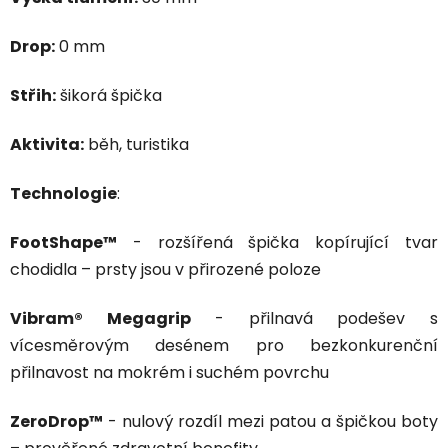
Drop:
0 mm
Střih:
šikorá špička
Aktivita:
běh, turistika
Technologie
:
FootShape™
- rozšířená špička kopírující tvar
chodidla – prsty jsou v přirozené poloze
Vibram® Megagrip
- přilnavá podešev s
vícesměrovým desénem pro bezkonkurenční
přilnavost na mokrém i suchém povrchu
ZeroDrop™
- nulový rozdíl mezi patou a špičkou boty