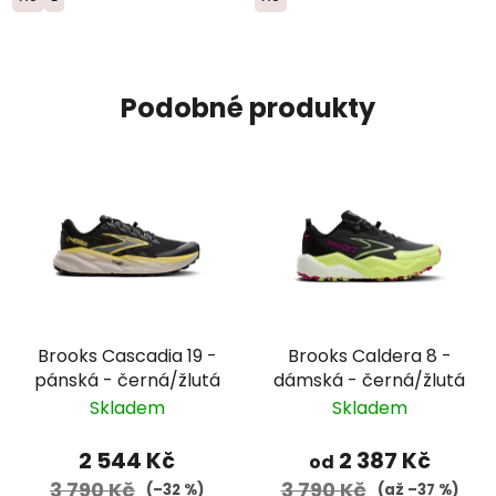
Podobné produkty
Brooks Cascadia 19 -
Brooks Caldera 8 -
pánská - černá/žlutá
dámská - černá/žlutá
Skladem
Skladem
2 544 Kč
2 387 Kč
od
3 790 Kč
3 790 Kč
(–32 %)
(až –37 %)