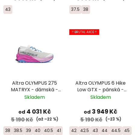
43
37.5
38
!! BRUTAL AKCE !!
Altra OLYMPUS 275
Altra OLYMPUS 6 Hike
MATRYX - dámská -
Low GTX - pánská -
bílá/růžová
zelená
Skladem
Skladem
4 031 Kč
3 949 Kč
od
od
5 190 Kč
5 190 Kč
(až –22 %)
(–23 %)
38
38.5
39
40
40.5
41
42
42.5
43
44
44.5
45