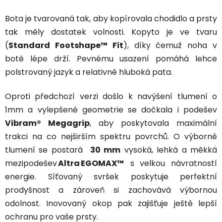
Bota je tvarovaná tak, aby kopírovala chodidlo a prsty
tak měly dostatek volnosti. Kopyto je ve tvaru
(
Standard Footshape
™ F
it
), díky čemuž noha v
botě lépe drží
. Pevnému usazení pomáhá lehce
polstrovaný jazyk a relativně hluboká pata.
Oproti předchozí verzi došlo k navýšení tlumení o
1mm a vylepšené geometrie se dočkala i podešev
Vibram® Megagrip
, aby poskytovala maximální
trakci na co nejširším spektru povrchů.
O výborné
tlumení se postará
30 mm
vysoká, lehká a měkká
mezipodešev
Altra EGOMAX™
s velkou návratností
energie. Síťovaný svršek poskytuje perfektní
prodyšnost a zároveň si zachovává výbornou
odolnost. Inovovaný okop pak zajišťuje ještě lepší
ochranu pro vaše prsty.