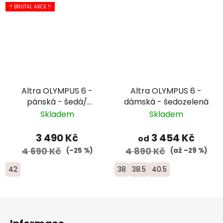
!! BRUTAL AKCE !!
Altra OLYMPUS 6 -
Altra OLYMPUS 6 -
pánská - šedá/
dámská - šedozelená
červená
Skladem
Skladem
3 490 Kč
3 454 Kč
od
4 690 Kč
4 890 Kč
(–25 %)
(až –29 %)
42
38
38.5
40.5
Z
á