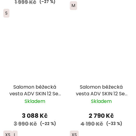
1 999 Kč
(–27 %)
M
S
Salomon běžecká
Salomon běžecká
vesta ADV SKIN 12 Set
vesta ADV SKIN 12 Set
- černá 2025
-dámská - světle
Skladem
Skladem
modrá/tmavě modrá
3 088 Kč
2 790 Kč
3 990 Kč
4 190 Kč
(–22 %)
(–33 %)
XS
L
XS