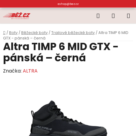
Přejít
eshop@bez.cz
na
Hledat
NÁKUP
obsah
KOŠÍK
Domů
/
Boty
/
Běžecké boty
/
Trailové běžecké boty
/
Altra TIMP 6 MID
GTX - pánská – černá
Altra TIMP 6 MID GTX -
pánská – černá
Značka:
ALTRA