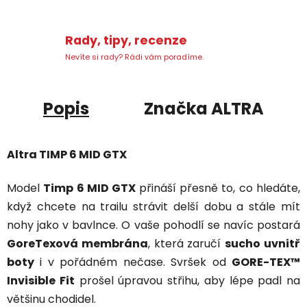
Rady, tipy, recenze
Nevíte si rady? Rádi vám poradíme.
Popis
Značka
ALTRA
Altra TIMP 6 MID GTX
Model
Timp 6 MID GTX
přináší přesně to, co hledáte,
když chcete na trailu strávit delší dobu a stále mít
nohy jako v bavlnce. O vaše pohodlí se navíc postará
GoreTexová membrána
, která zaručí
sucho uvnitř
boty
i v pořádném nečase. Svršek od
GORE-TEX™
Invisible Fit
prošel úpravou střihu, aby lépe padl na
většinu chodidel.