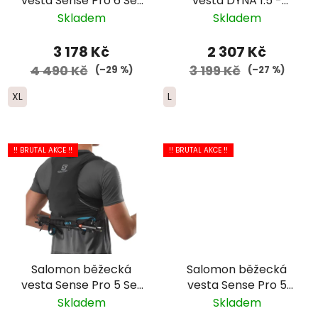
vesta Sense Pro 6 Set
vesta DYNA 1.5 -
- červená/černá
dámská - šedá
Skladem
Skladem
3 178 Kč
2 307 Kč
4 490 Kč
3 199 Kč
(–29 %)
(–27 %)
XL
L
!! BRUTAL AKCE !!
!! BRUTAL AKCE !!
Salomon běžecká
Salomon běžecká
vesta Sense Pro 5 Set
vesta Sense Pro 5
- černá
Set- dámská-světlé
Skladem
Skladem
modrá