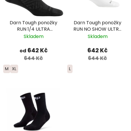
Darn Tough ponožky
Darn Tough ponožky
RUN 1/4 ULTRA
RUN NO SHOW ULTRA
Lightweight Merino -
Lightweight Merino -
Skladem
Skladem
pánské - černé
pánské - bílé
642 Kč
642 Kč
od
644 Kč
644 Kč
M
XL
L