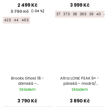
2 499 Kč
3 999 Kč
3 790 Kč
(–34 %)
37
37.5
38
38.5
39
40
4
42.5
44
46.5
Brooks Ghost 18 -
Altra LONE PEAK 9+ -
dámská –
pánská – modrá/
černá/oranžová
černá
Skladem
Skladem
3 790 Kč
3 890 Kč