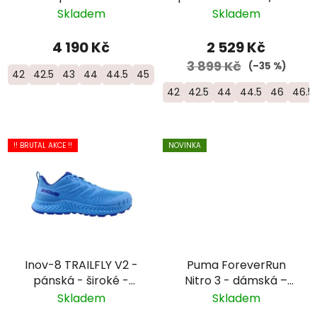
Skladem
Skladem
4 190 Kč
2 529 Kč
3 899 Kč
(–35 %)
42
42.5
43
44
44.5
45
46
46.5
42
42.5
44
44.5
46
46.5
!! BRUTAL AKCE !!
NOVINKA
Inov-8 TRAILFLY V2 -
Puma ForeverRun
pánská - široké -
Nitro 3 - dámská –
modrá
zelená
Skladem
Skladem