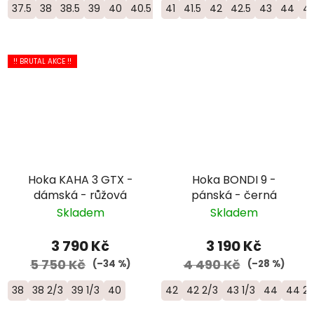
37.5
38
38.5
39
40
40.5
41
41
41.5
42
42.5
43
44
44
!! BRUTAL AKCE !!
Hoka KAHA 3 GTX -
Hoka BONDI 9 -
dámská - růžová
pánská - černá
Skladem
Skladem
3 790 Kč
3 190 Kč
5 750 Kč
4 490 Kč
(–34 %)
(–28 %)
38
38 2/3
39 1/3
40
42
42 2/3
43 1/3
44
44 2/