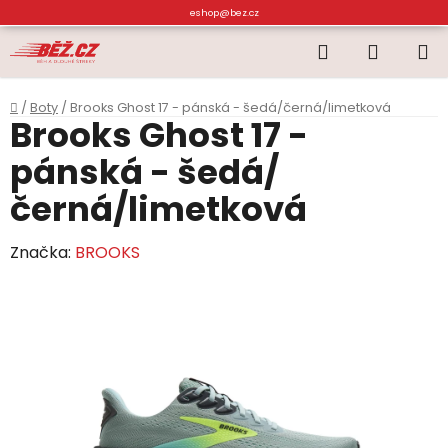
Přejít
eshop@bez.cz
na
Hledat
NÁKUP
obsah
KOŠÍK
Domů
/
Boty
/
Brooks Ghost 17 - pánská - šedá/černá/limetková
Brooks Ghost 17 -
pánská - šedá/
černá/limetková
Značka:
BROOKS