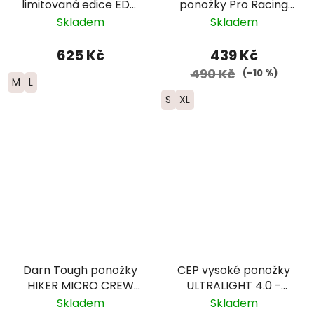
limitovaná edice EDT.
ponožky Pro Racing
FADE - dámské -
Trail - černá/červená
Skladem
Skladem
červená/modrá
625 Kč
439 Kč
490 Kč
(–10 %)
M
L
S
XL
Darn Tough ponožky
CEP vysoké ponožky
HIKER MICRO CREW
ULTRALIGHT 4.0 -
Midweight Merino -
pánské – modrá
Skladem
Skladem