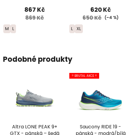
dámské - šedé
867 Kč
620 Kč
869 Kč
650 Kč
(–4 %)
M
L
L
XL
Podobné produkty
!! BRUTAL AKCE !!
Altra LONE PEAK 9+
Saucony RIDE 19 -
GTX - pánská – šedá
pánská - modrá/bílá