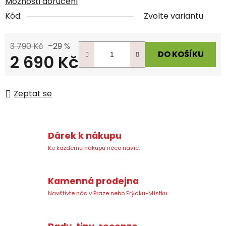
Možnosti doručení
Kód:
Zvolte variantu
3 790 Kč
–29 %
DO KOŠÍKU
2 690 Kč
Měrná cena:
Zeptat se
Dárek k nákupu
Ke každému nákupu něco navíc.
Kamenná prodejna
Navštivte nás v Praze nebo Frýdku-Místku.