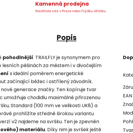
Kamenná prodejna
Navštivte nás v Praze nebo Frýdku-Místku.
Popis
tě
pohodlnější
. TRAILFLY je synonymem pro
Dop
 lesních pěšinách za městem i v divočejším
ení
s ideální poměrem energetické
Kate
t začínající běžec i ostřílený závodník.
Zár
nové generace značky. Ten kopíruje tvar
EAN
ec umožňuje chodidlu maximálně přirozenou
Zna
svršku, Standard (100 mm ve velikosti UK8) a
Mod
právě prohlížíte středně širokou variantu
 verzí v2 najdeme na svršku. Ten je zpevněn
Pohl
nového) materiálu
. Díky nim je svršek ještě
Tvar