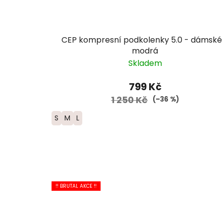
CEP kompresní podkolenky 5.0 - dámské
modrá
Skladem
799 Kč
1 250 Kč
(–36 %)
S
M
L
!! BRUTAL AKCE !!