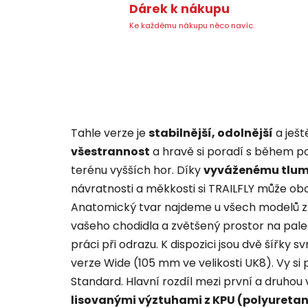
Dárek k nákupu
Ke každému nákupu něco navíc.
Tahle verze je
stabilnější, odolnější
a ješ
všestrannost
a hravě si poradí s během po
terénu vyšších hor. Díky
vyváženému tlum
návratnosti a měkkosti si TRAILFLY může obou
Anatomický tvar najdeme u všech modelů z 
vašeho chodidla a zvětšený prostor na pal
práci při odrazu. K dispozici jsou dvě šířky 
verze Wide (105 mm ve velikosti UK8). Vy si 
Standard. Hlavní rozdíl mezi první a druhou
lisovanými výztuhami z KPU (polyureta