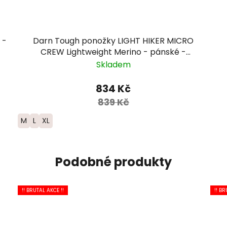
 -
Darn Tough ponožky LIGHT HIKER MICRO
CREW Lightweight Merino - pánské -
hnědá/modrá
Skladem
834 Kč
839 Kč
M
L
XL
Podobné produkty
!! BRUTAL AKCE !!
!! BR