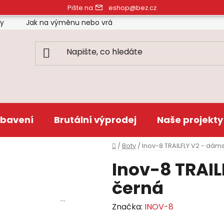
Pište na:
eshop@bez.cz
ty
Jak na výměnu nebo vrácení zboží
Obchodní pod
bavení
Brutální výprodej
Naše projekty
Domů
/
Boty
/
Inov-8 TRAILFLY V2 - dám
Inov-8 TRAIL
černá
Značka:
INOV-8