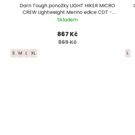
Darn Tough ponožky LIGHT HIKER MICRO
CREW Lightweight Merino edice CDT -
pánské - modré/šedé
Skladem
867 Kč
869 Kč
S
M
L
XL
L