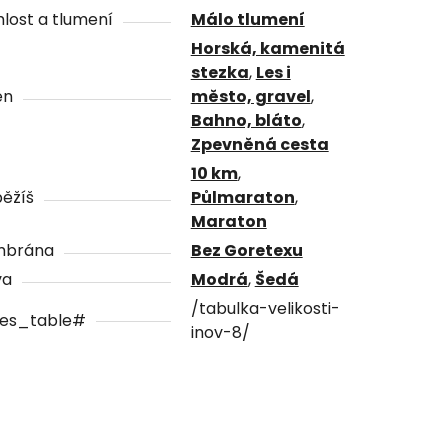
lost a tlumení
Málo tlumení
Horská, kamenitá
stezka
,
Les i
én
město, gravel
,
Bahno, bláto
,
Zpevněná cesta
10 km
,
ěžíš
Půlmaraton
,
Maraton
brána
Bez Goretexu
va
Modrá
,
Šedá
/tabulka-velikosti-
zes_table#
inov-8/