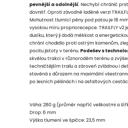
pevnější a odolnější
. Nechybí chránič prs
dovnitř. Oproti závodně laděné verzi TRAILF
Mohutnost tlumící pěny pod patou je 18 mm.
vysokou míru propriorecepce. TRAILFLY v2 
dusíku, který ji dodá měkkost a energetickou
chrání chodidlo proti ostrým kamenům, zlepš
pocitu jistoty v terénu.
Podešev s technolo
skvělou trakci v různorodém terénu a zvýše
techničtějším trailu a zároveň zvládnou i d
stavěná s důrazem na maximální všestranno
po lesních pěšinách i na asfaltových cestác
Váha: 280 g (průměr napříč velikostmi a ší
Drop: 6 mm
Výška tlumení ve špičce: 23,5 mm