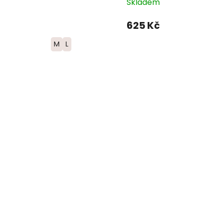
Skladem
625 Kč
M
L