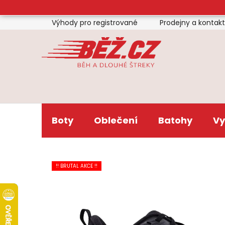
Přejít
na
Výhody pro registrované
Prodejny a kontak
obsah
Boty
Oblečení
Batohy
Vy
!! BRUTAL AKCE !!