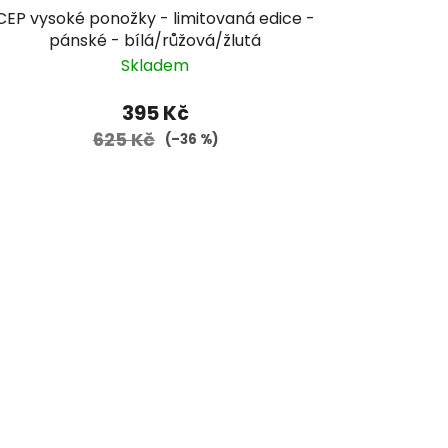
CEP vysoké ponožky - limitovaná edice -
pánské - bílá/růžová/žlutá
Skladem
395 Kč
625 Kč
(–36 %)