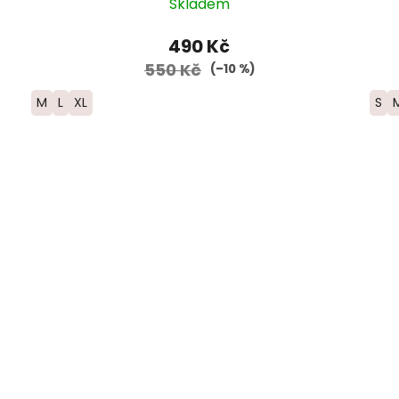
Skladem
490 Kč
550 Kč
(–10 %)
M
L
XL
S