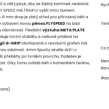
tů a všitý jazyk, aby se žádný kamínek nedostal
Rych
LY SPEED má TRAIFLY vyšší míru tlumení.
 6 mm drop je zlatý střed pro přirozený běh a
je vybaven novou
pěnou FLYSPEED
na bázi
Ter
 návratnost. Flexibilní
výztuha META PLATE
uje torzní stabilitu a celkově přidává na
gií G-GRIP
obohacená o revoluční grafen má
Co b
nou odolnost. 4mm špunty skvěle drží i v
elší přeběhy po tvrdém povrchu. Podešev je
Mem
st. Díky tomu zvládá běh v kamenitém terénu,
Bar
h.
#si
řkami)