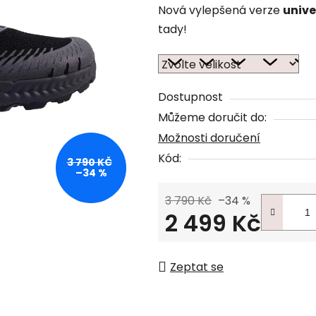
Nová vylepšená verze
unive
tady!
Dostupnost
Můžeme doručit do:
Možnosti doručení
Kód:
3 790 KČ
–34 %
3 790 Kč
–34 %
2 499 Kč
Měrná cena:
Zeptat se