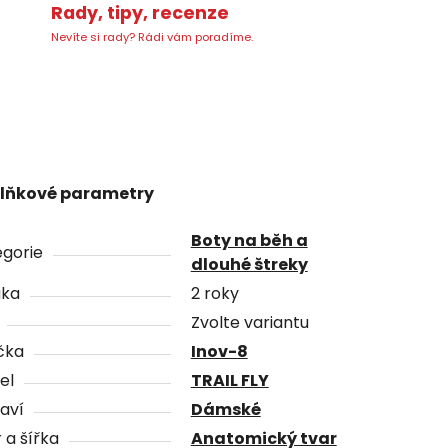
Rady, tipy, recenze
Nevíte si rady? Rádi vám poradíme.
lňkové parametry
Boty na běh a
gorie
dlouhé štreky
uka
2 roky
Zvolte variantu
čka
Inov-8
el
TRAIL FLY
aví
Dámské
 a šířka
Anatomický tvar