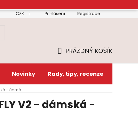
CZK
Přihlášení
Registrace
mínky
Doprava
Platba
Reklamační řád
Zás
PRÁZDNÝ KOŠÍK
NÁKUPNÍ
KOŠÍK
Novinky
Rady, tipy, recenze
ská - černá
FLY V2 - dámská -