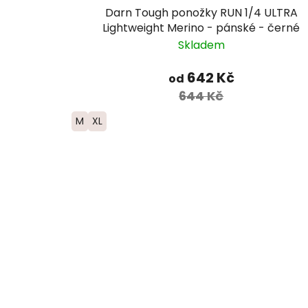
Darn Tough ponožky RUN 1/4 ULTRA
Lightweight Merino - pánské - černé
Skladem
642 Kč
od
644 Kč
M
XL